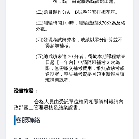
後，統一由電腦系統篩選出題。
(二)題目製作分A、B試卷並安排梅花座。
(三)測驗時間1小時，測驗成績以70分為及格
分數。
(四)發現考試舞弊者，成績以零分計算並不
得參加補考。
(五)總成績未達 70 分者，得於本期課程結束
日起【一年內】申請隨班補考 2 次為
限，無需繳交補考費用，惟無故缺考或
逾期者，喪失補考資格且須重新報名該
班講習課程。
證書核發：
合格人員由受託單位檢附相關資料報請內
政部國土管理署核發結業證書。
客服聯絡