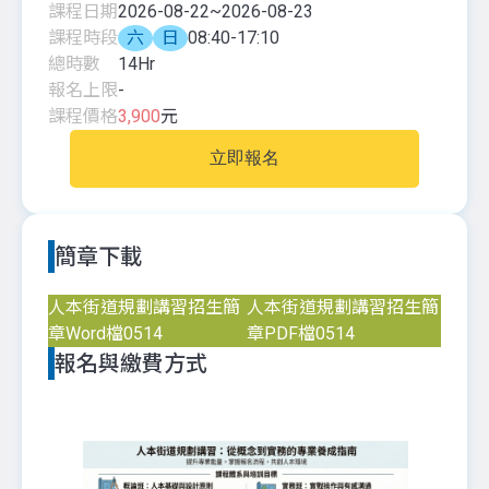
課程日期
2026-08-22
~
2026-08-23
課程時段
六
日
08:40-17:10
總時數
14
Hr
報名上限
-
課程價格
3,900
元
立即報名
簡章下載
人本街道規劃講習招生簡
人本街道規劃講習招生簡
章Word檔0514
章PDF檔0514
報名與繳費方式