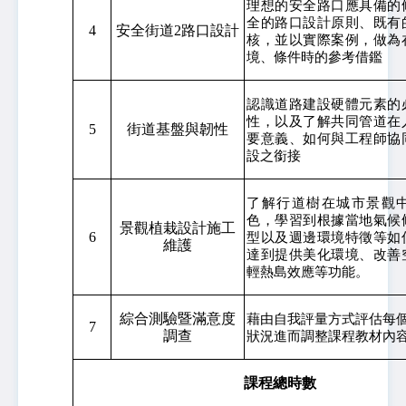
理想的安全路口應具備的
全的路口設計原則、既有
4
安全街道2路口設計
核，並以實際案例，做為
境、條件時的參考借鑑
認識道路建設硬體元素的
性，以及了解共同管道在
5
街道基盤與韌性
要意義、如何與工程師協
設之銜接
了解行道樹在城市景觀
色，學習到根據當地氣候
景觀植栽設計施工
6
型以及週邊環境特徵等如
維護
達到提供美化環境、改善
輕熱島效應等功能。
綜合測驗暨滿意度
藉由自我評量方式評估每
7
調查
狀況進而調整課程教材內
課程總時數