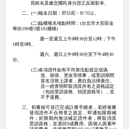
寫姓名及繳交國民身分證正反面影本。
即日起，8/10止
二、(一)報名日期：
。
(二)臨櫃報名地點時間：(台北市大安區金
華街199巷5號101櫃檯)
週一至週五上午8時30分至12時；下午
1時至9時。
週六、週日上午8時30分至下午4時30
分。
(三)各項證件如有不符第伍點規定或偽
造、假借、塗改等情事，或受訓期間
冒名頂替上課者，應自負法律責任。
且一經查明即取消其所有之資格認定
（包括受訓資格、領證資格等），並
不予退費。
三、初審核可並已完成註冊手續者，若經複審
發現證件不合簡章之規定，即通知限期補
件；於限期內無法補足證件者，將取消其
受訓資格，並退回9成費用。因個人因素申