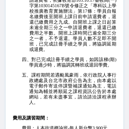
請退費者，依據教育部103.10.17臺教高(一)
字第1030145167B號令修正之「專科以上學
校推廣教育實施辦法」第17條：學員自報
名繳費後至開班上課日前申請退費者，退
還已繳費用之九成。自開班上課之日起算
未逾全期三分之一申請退費者，退還已繳
費用之半數。開班上課時間已逾全期三分
之一者，不予退還。學員人數不足即不開
班，已完成註冊手續之學員，將協調延期
或退費。
四、對已完成註冊手續之學員，如因該梯(期)
學員過少時，將協調其轉班或退回學費。
五、課程期間若遇颱風豪雨，依行政院人事行
政總處及台北市政府公告為主，由本處以
電子郵件寄送停課暨補課通知為主，電話
通知為輔並將順延之課程資訊公告於本處
網站，若有未盡事宜，請洽請洽課程承辦
人。
費用及講習期間：
費用：人本街道概論班-每人新台幣3,900元。