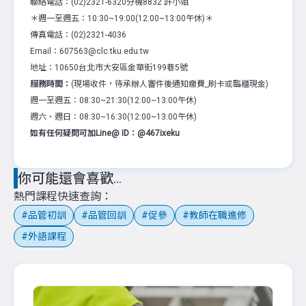
聯絡電話：(02)2321-6320分機8832 許小姐
＊週一至週五：10:30~19:00(12:00~13:00午休)＊
傳真電話：(02)2321-4036
Email：607563@clc.tku.edu.tw
地址：10650台北市大安區金華街199巷5號
服務時間：
(現場收件，待承辦人審件後通知繳費_刷卡或臨櫃現金)
週一至週五：08:30~21:30(12:00~13:00午休)
週六、週日：08:30~16:30(12:00~13:00午休)
如有任何疑問可加Line@ ID：@467ixeku
你可能還會喜歡...
熱門課程快速查詢
品管初訓
品管回訓
促參
教師在職進修
外語課程