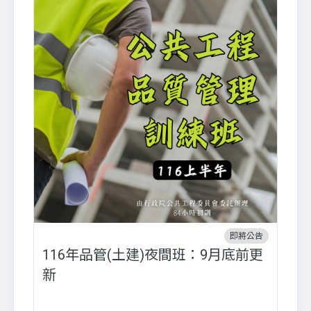
即將公告
116年品管(土建)夜間班：9月底前更
外
新
八
●
團..