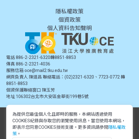
隱私權政策
個資政策
個人資料告知聲明
電話 886-2-2321-6320轉8851-8853
傳真 886-2-2321-4036
服務信箱
oce@mail2.tku.edu.tw
網頁負責人 陳道昌 聯絡電話：(02)2321-6320、7723-0772 轉
8851-8853
個資保護聯絡窗口
陳玉芳
地址
106302台北市大安區金華街199巷5號
為提供您最佳個人化且即時的服務，本網站透過使用
© 2024 淡江大學推廣教育處. 版權所有。本網站內容由淡江大學推廣教育處
COOKIES紀錄與存取您的瀏覽使用訊息。
當您使用本網站，
提供，未經授權禁止轉載或引用。所有課程資訊、圖片及資料皆屬本單位所
有，僅供學習交流使用。
即表示您同意COOKIES技術支援。更多資訊請參閱
隱私權政
© 2024 Tamkang University Office of Continuing Education. All rights
策
。
reserved.The content of this website is provided by Tamkang University