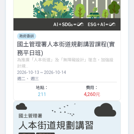
政府委訓
國土管理署人本街道規劃講習課程(實
務平日班)
為推廣「人本街道」及「無障礙設計」理念，加強設
計規...
2026-10-13 ~ 2026-10-14
週二
週三
地點：
費用：
211
4,260
元