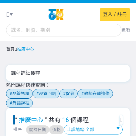
登入 / 註冊
進階
首頁
推廣中心
課程詳細搜尋
熱門課程快速查詢
品管初訓
品管回訓
促參
教師在職進修
外語課程
“
推廣中心
” 共有
16
個課程
排序：
開課日期
價格