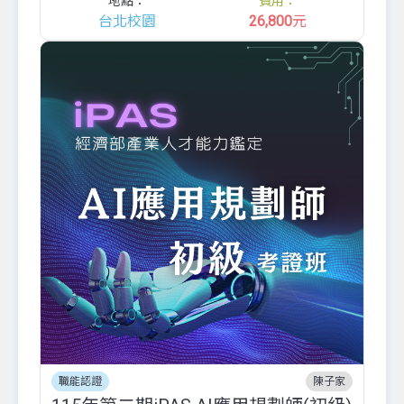
地點：
費用：
台北校園
26,800
元
職能認證
陳子家