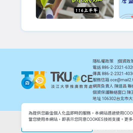
即將公告
早鳥
116年品管(土建)夜間班：9
外語
月底前更新
級八
●預
師
隱私權政策
個資政
或第1
電話 886-2-2321-63
2027-01-15 ~ 2027-12-31
2026
傳真 886-2-2321-403
週一
週三
週五
18:40-21:40
週六
每
服務信箱
oce@mail2.t
地點：
費用：
網頁負責人 陳道昌 聯絡電話
臺北校園
17,000元
個資保護聯絡窗口
陳
地址
106302台北市
為提供您最佳個人化且即時的服務，本網站透過使用COO
© 2024 淡江大學推廣教育處. 版權所有。本網站內容由淡江大學
當您使用本網站，即表示您同意COOKIES技術支援。更
加入追蹤
© 2024 Tamkang University Office of Continuing Education. All rights
prohibited.All course information, images, and data belong to this d