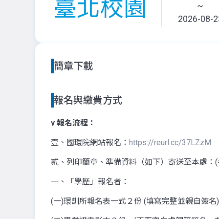
臺北校園
~
2026-08-2
簡章下載
報名與繳費方式
v
報名流程：
壹、國環院網站報名：
https://reurl.cc/37LZzM
貳、列印簡章、準備資料（如下）寄送至本處：
一、「學歷」報名者：
(一)環訓所報名表一式２份 (填寫完整並親自簽名)