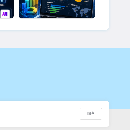
幃老師
劉文琇老師
流
Excel BI與Power BI數據視
10/17品
覺化AI應用學士學分班
已額滿
商業智慧與數據分析基礎學習商業資訊
架構、資料模型及...
2026-09-21 ~ 2026-11-24
2026-10-17 ~
/9)
週一
週二
每週一18:30~21:30(停課:9/28、10/26)、每週二18:30~21:30
週六
週日
09
地點：
費用：
地點：
元
D304
9,180元
東華大學(美
同意
，僅供學習交流使用。
 Continuing Education. Unauthorized reproduction or citation is