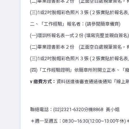
(二)畢業證書影本２份 (正面空白處親筆簽名，
(三)1或2吋脫帽彩色照片３張 (２張實貼於報名
二、「工作經驗」報名者：(請參閱簡章備齊)
(一)環訓所報名表一式２份 (填寫完整並親自簽名)
(二)畢業證書影本２份 (正面空白處親筆簽名，
(三)1或2吋脫帽彩色照片３張 (２張實貼於報名
(四)「工作經驗證明」依簡章所附開立正本、「
v
繳費方式：
資料送達後審查通過後通知『線上
聯絡電話：(02)2321-6320分機8868 黃小姐
＊週一至週五：08:30~16:30(12:00~13:00午休)