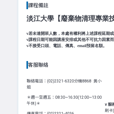
課程備註
淡江大學【廢棄物清理專業
v
若未達開班人數，本處有權利將上述課程延期或
v
課程日期可能因講座安排或其他不可抗力因素而
v
不接受口頭、電話、傳真、email預留名額。
客服聯絡
聯絡電話：(02)2321-6320分機8868 黃小
姐
＊週一至週五：08:30~16:30(12:00~13:00
午休)＊
v
服
刷卡
傳真電話：(02)2321-4036