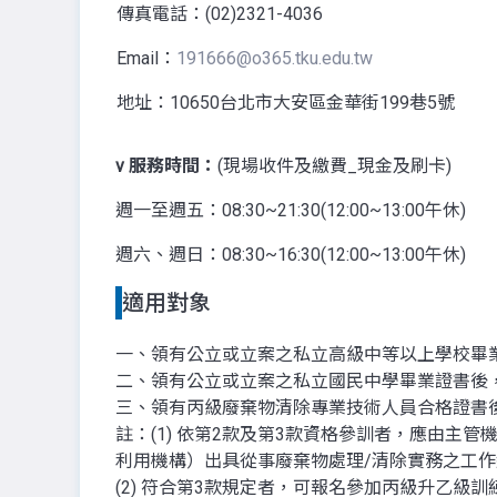
傳真電話：(02)2321-4036
Email：
191666@o365.tku.edu.tw
地址：10650台北市大安區金華街199巷5號
v
服務時間：
(現場收件及繳費_現金及刷卡)
週一至週五：08:30~21:30(12:00~13:00午休)
週六、週日：08:30~16:30(12:00~13:00午休)
適用對象
一、領有公立或立案之私立高級中等以上學校畢
二、領有公立或立案之私立國民中學畢業證書後
三、領有丙級廢棄物清除專業技術人員合格證書
註：(1) 依第2款及第3款資格參訓者，應由
利用機構）出具從事廢棄物處理/清除實務之工
(2) 符合第3款規定者，可報名參加丙級升乙級訓