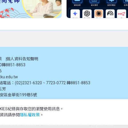
優惠
詹盛閔老師
白辰
132期_日語輕鬆學(初
辦公AI工具應用與工作
)_08/29起_詹盛閔老
程自動化學士學分班
計課程內容[用書]：※教材可自備
生成式AI工具與提示詞應用學習
策
個人資料告知聲明
堂課統計團...
ChatGPT、Gemini、Claud...
20轉8851-8853
-08-28 ~ 2026-11-07
2026-09-11 ~ 2026-12-11
6
週六 10:00-13:00(09/26、10/09、10/24停課)
週五
每週五18:30~21:30(停課:9/25、10
ku.edu.tw
地點：
早鳥優惠：
地點：
費用：
：(02)2321-6320、7723-0772 轉8851-8853
407
4,080
3,840
D304
6,120
玉芳
大安區金華街199巷5號
KIES紀錄與存取您的瀏覽使用訊息。
推廣教育處提供，未經授權禁止轉載或引用。所有課程資訊、圖片及資料皆屬本單位所有
多資訊請參閱
隱私權政策
。
 reserved.The content of this website is provided by Tamkang University Office of
ivision and are intended for educational and informational purposes only.