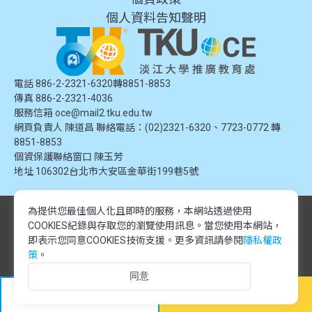
個人資料告知聲明
電話 886-2-2321-6320轉8851-8853
傳真 886-2-2321-4036
服務信箱
oce@mail2.tku.edu.tw
網頁負責人 陳道昌 聯絡電話：(02)2321-6320、7723-0772 轉
8851-8853
個資保護聯絡窗口
陳玉芳
地址
106302台北市大安區金華街199巷5號
為提供您最佳個人化且即時的服務，本網站透過使用
© 2024 淡江大學推廣教育處. 版權所有。本網站內容由淡江大學推廣教育處
COOKIES紀錄與存取您的瀏覽使用訊息。
當您使用本網站，
提供，未經授權禁止轉載或引用。所有課程資訊、圖片及資料皆屬本單位所
有，僅供學習交流使用。
即表示您同意COOKIES技術支援。更多資訊請參閱
隱私權政
© 2024 Tamkang University Office of Continuing Education. All rights
策
。
reserved.The content of this website is provided by Tamkang University
同意
Office of Continuing Education. Unauthorized reproduction or citation is
prohibited.All course information, images, and data belong to this division
加入追蹤
立即報名
and are intended for educational and informational purposes only.