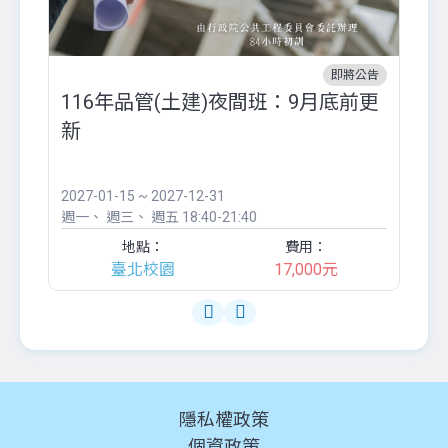
即將公告
116年品管(土建)夜間班：9月底前更
外
新
八
●
團..
2027-01-15 ~ 2027-12-31
20
週一
週三
週五
18:40-21:40
週
地點：
費用：
臺北校園
17,000元
隱私權政策
個資政策