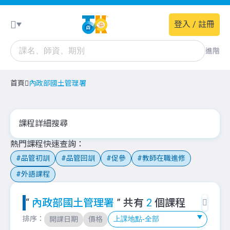
登入 / 註冊
進階
首頁
內政部國土管理署
課程詳細搜尋
熱門課程快速查詢
品管初訓
品管回訓
促參
教師在職進修
外語課程
“
內政部國土管理署
” 共有
2
個課程
排序：
開課日期
價格