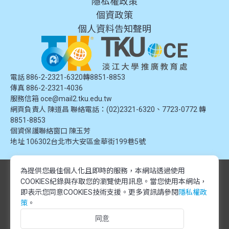
隱私權政策
個資政策
個人資料告知聲明
電話 886-2-2321-6320轉8851-8853
傳真 886-2-2321-4036
服務信箱
oce@mail2.tku.edu.tw
網頁負責人 陳道昌 聯絡電話：(02)2321-6320、7723-0772 轉
8851-8853
個資保護聯絡窗口
陳玉芳
地址
106302台北市大安區金華街199巷5號
為提供您最佳個人化且即時的服務，本網站透過使用
© 2024 淡江大學推廣教育處. 版權所有。本網站內容由淡江大學推廣教育處
COOKIES紀錄與存取您的瀏覽使用訊息。
當您使用本網站，
提供，未經授權禁止轉載或引用。所有課程資訊、圖片及資料皆屬本單位所
有，僅供學習交流使用。
即表示您同意COOKIES技術支援。更多資訊請參閱
隱私權政
© 2024 Tamkang University Office of Continuing Education. All rights
策
。
reserved.The content of this website is provided by Tamkang University
同意
Office of Continuing Education. Unauthorized reproduction or citation is
prohibited.All course information, images, and data belong to this division