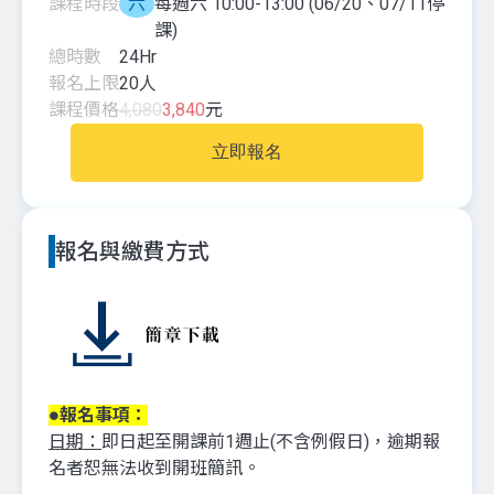
課程時段
六
每週六 10:00-13:00 (06/20、07/11停
課)
總時數
24
Hr
報名上限
20
人
課程價格
4,080
3,840
元
立即報名
報名與繳費方式
●報名事項：
日期：
即日起至開課前1週止(不含例假日)，逾期報
名者恕無法收到開班簡訊。