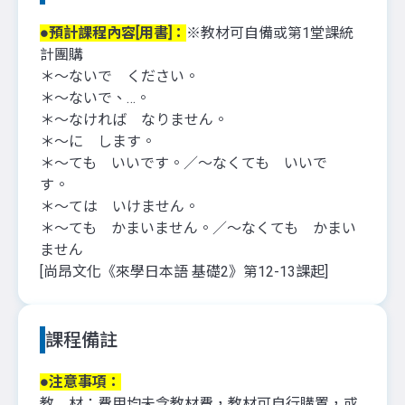
●預計課程內容[用書]：
※教材可自備或第1堂課統
計團購
＊〜ないで ください。
＊〜ないで、…。
＊〜なければ なりません。
＊〜に します。
＊〜ても いいです。／〜なくても いいで
す。
＊〜ては いけません。
＊〜ても かまいません。／〜なくても かまい
ません
[尚昂文化《來學日本語 基礎2》第12-13課起]
課程備註
●注意事項：
教 材：
費用均未含教材費，教材可自行購置，或