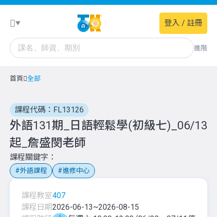
登入 / 註冊
進階
首頁
全部
課程代碼：FL13126
外語131期_日語輕鬆學(初級七)_06/13
起_詹盛閔老師
課程關鍵字
外語課程
進修中心
課程教室
407
課程日期
2026-06-13
~
2026-08-15