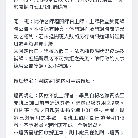
於開課時班上後討論購置。
開 班：
請依各課程開課日上課，上課教室於開課
時公告。本校保有師資、停開課程及開課時間等異
動之權利，若未達開班人數將另行簡訊通知辦理轉
班或全額退費手續。
※國定假日、學校放假日，依老師授課狀況停課及
補課；但遇颱風等不可抗拒之天災，依行政院人事
總局公告停課，恕不補課。
轉班規定：
開課第1週內可申請轉班。
退費規定：
因故不能上課者，學員自報名繳費後至
開班上課日前申請退費者，退還已繳費用之9成。
自開班上課之日起算未逾全期1/3申請退費者，退
還已繳費用之半數。開班上課時間已逾全期1/3
者，不予退還。若開班不成，全額退費。
※退費需繳回收據正本。刷卡繳費僅能刷卡退費；