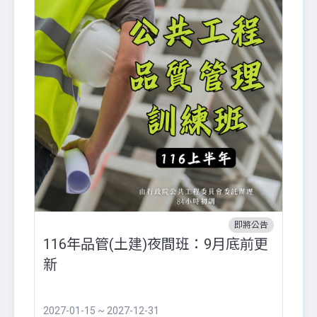
即將公告
116年品管(土建)夜間班：9月底前更
外
新
八
●
團..
2027-01-15 ~ 2027-12-31
20