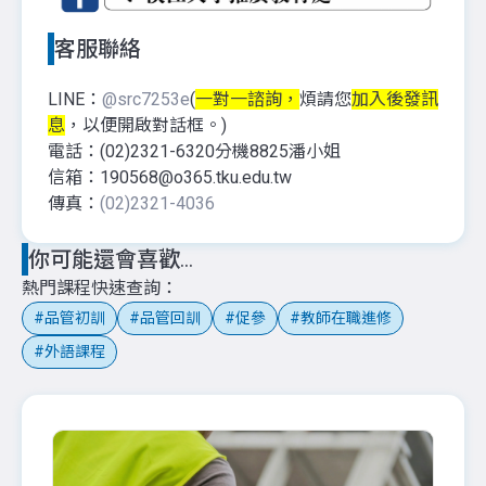
客服聯絡
LINE：
@src7253e
(
一對一諮詢，
煩請您
加入後發訊
息
，以便開啟對話框。)
電話：(02)2321-6320分機8825潘小姐
信箱：190568@o365.tku.edu.tw
傳真：
(02)2321-4036
你可能還會喜歡...
熱門課程快速查詢
品管初訓
品管回訓
促參
教師在職進修
外語課程