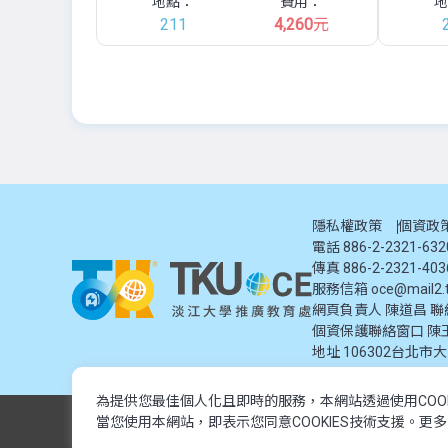
地點：
費用：
地
211
4,260
元
隱私權政策
個資政
電話 886-2-2321-63
傳真 886-2-2321-403
服務信箱
oce@mail2.t
網頁負責人 陳道昌 聯絡電話
個資保護聯絡窗口
陳
地址
106302台北市
為提供您最佳個人化且即時的服務，本網站透過使用COO
© 2024 淡江大學推廣教育處. 版權所有。本網站內容由淡江大學
當您使用本網站，即表示您同意COOKIES技術支援。更
© 2024 Tamkang University Office of Continuing Education. All rights