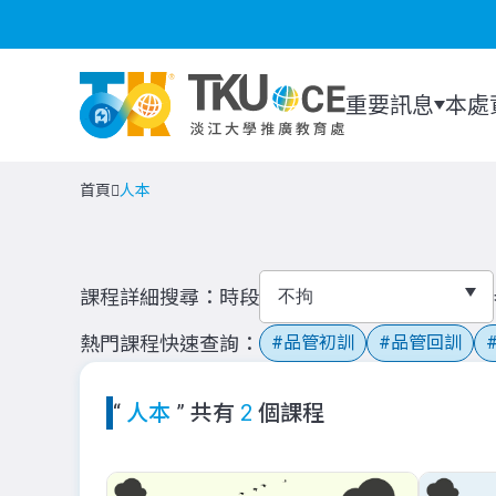
重要訊息
本處
首頁
人本
課程詳細搜尋
時段
熱門課程快速查詢
品管初訓
品管回訓
“
人本
” 共有
2
個課程