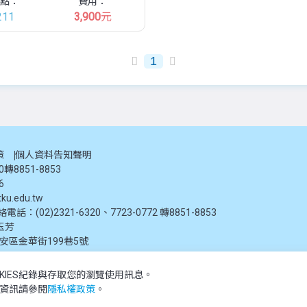
點：
費用：
211
3,900
元
1
策
個人資料告知聲明
20轉8851-8853
6
ku.edu.tw
：(02)2321-6320、7723-0772 轉8851-8853
玉芳
大安區金華街199巷5號
KIES紀錄與存取您的瀏覽使用訊息。
推廣教育處提供，未經授權禁止轉載或引用。所有課程資訊、圖片及資料皆屬本單位所有
多資訊請參閱
隱私權政策
。
 reserved.The content of this website is provided by Tamkang University Office of