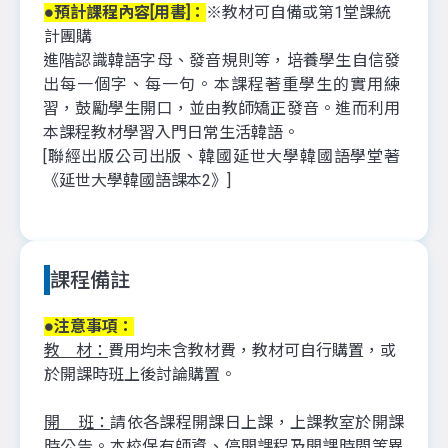
●預計課程內容[用書]：
※教材可自備或第1堂課統
計團購
進階認識韓語字母、發音規則等，培養學生自信發
出每一個字、每一句。本課程著重學生的實用練
習，鼓勵學生開口，並由教師矯正發音。進而利用
本課程教材學習入門日常生活韓語。
[聯經出版公司出版、韓國延世大學韓國語學堂著
《延世大學韓國語課
本2》]
課程備註
●注意事項：
教 材：
費用均未含教材費，教材可自行購置，或
於開課時班上後討論購置。
開 班：
請依各課程開課日上課，上課教室於開課
時公告。本校保有師資、停開課程及開課時間等異