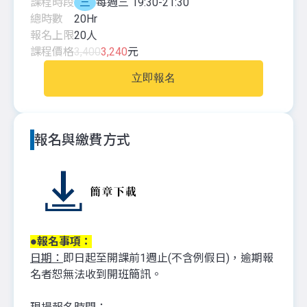
課程時段
三
每週三 19:30-21:30
總時數
20
Hr
報名上限
20
人
課程價格
3,400
3,240
元
立即報名
報名與繳費方式
●報名事項：
日期：
即日起至開課前1週止(不含例假日)，逾期報
名者恕無法收到開班簡訊。