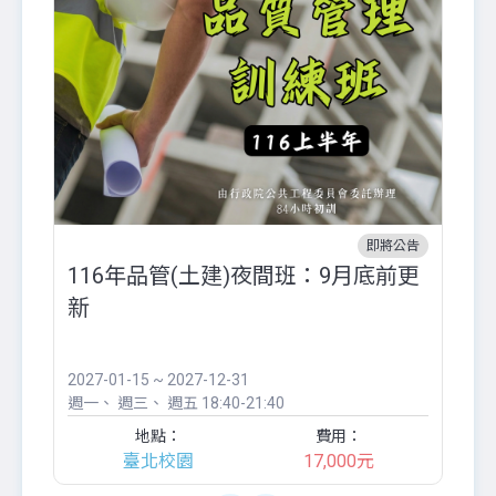
即將公告
116年品管(土建)夜間班：9月底前更
外
新
八
●
團..
2027-01-15 ~ 2027-12-31
20
週一
週三
週五
18:40-21:40
週
地點：
費用：
臺北校園
17,000元