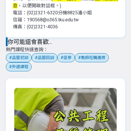
息
，以便開啟對話框。)
電話：(02)2321-6320分機8825潘小姐
信箱：190568@o365.tku.edu.tw
傳真：(02)2321-4036
你可能還會喜歡...
熱門課程快速查詢
品管初訓
品管回訓
促參
教師在職進修
外語課程