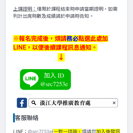
上課證明：
僅限於課程結束時申請當期證明，如需
列計出席時數及成績請於申請時告知。
※報名完成後，煩請
務必
點選此處加
LINE，以便後續課程訊息通知。
↓
客服聯絡
LINE：
@src7253e
(
一對一諮詢，
煩請您
加入後發訊