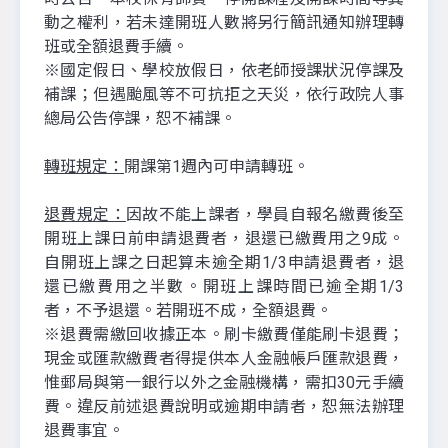
動之權利，若未達開班人數將另行簡訊通知辦理轉
班或全額退費手續。
※國定假日、學校放假日，依老師授課狀況停課及
補課；但遇颱風等不可抗拒之天災，依行政院人事
總局公告停課，恕不補課。
轉班規定：
開課第1週內可申請轉班。
退費規定：
因故不能上課者，學員自報名繳費後至
開班上課日前申請退費者，退還已繳費用之9成。
自開班上課之日起算未逾全期1/3申請退費者，退
還已繳費用之半數。開班上課時間已逾全期1/3
者，不予退還。若開班不成，全額退費。
※退費需繳回收據正本。刷卡繳費僅能刷卡退費；
現金或匯款繳費者得提供本人金融帳戶匯款退費，
惟郵局與第一銀行以外之金融機構，需扣30元手續
費。違反前述退費說明或逾期申請者，恕無法辦理
退費事宜。