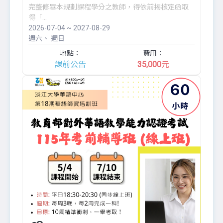
完整修畢本規劃課程學分之教師，得依前揭核定函取
得「...
2026-07-04 ~ 2027-08-29
週六
週日
地點：
費用：
課前公告
35,000
元