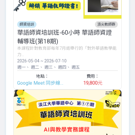
師資培訓
頂尖教師群
華語師資培訓班-60小時 華語師資證
輔導班(第18期)
本課程針對教育部每年7月底舉行的「對外華語教學能
力...
2026-05-04 ~ 2026-07-10
週一
週二
週三
週四
週五
地點：
費用：
Google Meet 同步線上班
19,800
元