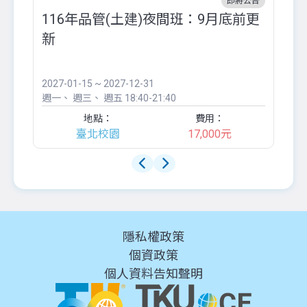
即將公告
116年品管(土建)夜間班：9月底前更
外
新
八
●
團..
2027-01-15 ~ 2027-12-31
20
週一
週三
週五
18:40-21:40
週
地點：
費用：
臺北校園
17,000元
隱私權政策
個資政策
個人資料告知聲明