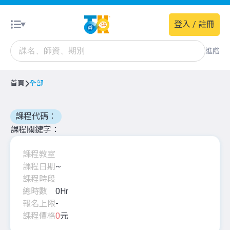
登入 / 註冊
進階
首頁
全部
課程代碼：
課程關鍵字
課程教室
課程日期
~
課程時段
總時數
0
Hr
報名上限
-
課程價格
0
元