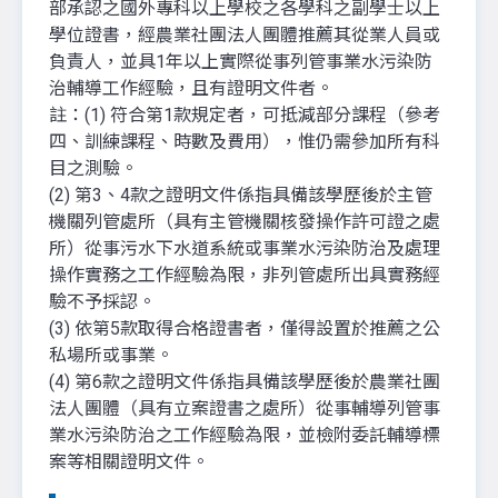
部承認之國外專科以上學校之各學科之副學士以上
學位證書，經農業社團法人團體推薦其從業人員或
負責人，並具1年以上實際從事列管事業水污染防
治輔導工作經驗，且有證明文件者。
註：(1) 符合第1款規定者，可抵減部分課程（參考
四、訓練課程、時數及費用），惟仍需參加所有科
目之測驗。
(2) 第3、4款之證明文件係指具備該學歷後於主管
機關列管處所（具有主管機關核發操作許可證之處
所）從事污水下水道系統或事業水污染防治及處理
操作實務之工作經驗為限，非列管處所出具實務經
驗不予採認。
(3) 依第5款取得合格證書者，僅得設置於推薦之公
私場所或事業。
(4) 第6款之證明文件係指具備該學歷後於農業社團
法人團體（具有立案證書之處所）從事輔導列管事
業水污染防治之工作經驗為限，並檢附委託輔導標
案等相關證明文件。