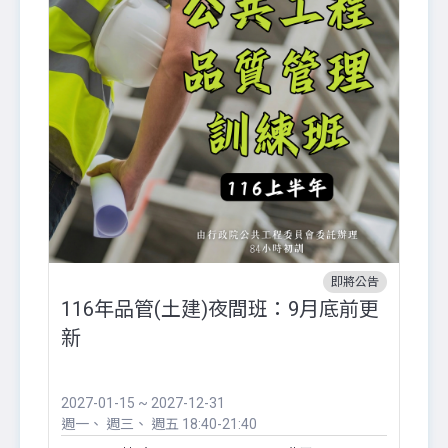
即將公告
116年品管(土建)夜間班：9月底前更
外
新
八
●
團..
2027-01-15 ~ 2027-12-31
20
週一
週三
週五
18:40-21:40
週