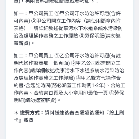
章)，另附資料請參閱簡章或參考如下：
如一：甲公司員工
①
甲公司汙水防治許可證(含許
可內容)
②
甲公司開立工作內容（請使用簡章內附
表格），請詳細敘述從事污水下水道系統水污染防
治及處理操作實務之工作經驗
③
勞保明細(請勿遮
蓋薪資)。
如二：甲公司員工
①
乙公司汙水防治許可證(有註
明代操作廠商那一個頁面)
②
甲乙公司都需開立工
作內容(請詳細敘述從事污水下水道系統水污染防治
及處理操作實務之工作經驗)
③
甲乙雙方代操作合
約書-含起訖時間(務必涵蓋工作時間1-2年)、合約工
作內容、合約書首頁及大小章用印最後一頁
④
勞保
明細(請勿遮蓋薪資)。
＊
繳費方式：
資料送達後審查通過後通知『線上刷
卡』繳費