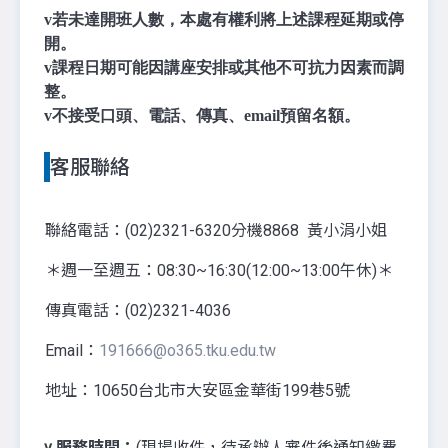
v若未達開班人數，本處有權利將上述課程延期或停
開。
v課程日期可能因講座安排或其他不可抗力因素而調
整。
v不接受口頭、電話、傳真、email預留名額。
客服聯絡
聯絡電話：(02)2321-6320分機8868 黃小涓小姐
＊週一至週五：08:30~16:30(12:00~13:00午休)＊
傳真電話：(02)2321-4036
Email：
191666@o365.tku.edu.tw
地址：10650台北市大安區金華街199巷5號
v
服務時間：
(現場收件，待承辦人審件後通知繳費