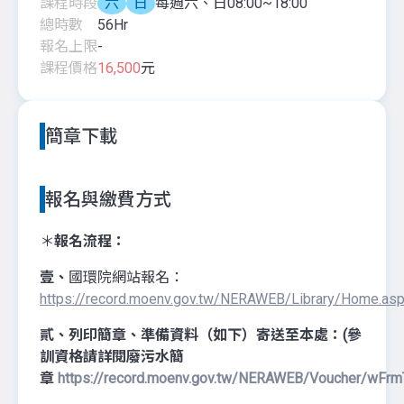
課程時段
六
日
每週六、日08:00~18:00
總時數
56
Hr
報名上限
-
課程價格
16,500
元
簡章下載
報名與繳費方式
＊
報名流程：
壹、
國環院網站報名：
https://record.moenv.gov.tw/NERAWEB/Library/Home.as
貳、列印簡章、準備資料（如下）寄送至本處：(參
訓資格請詳閱廢污水簡
章
https://record.moenv.gov.tw/NERAWEB/Voucher/wFrm