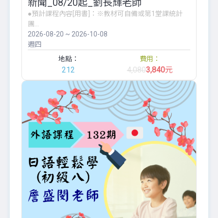
新聞_08/20起_劉長輝老師
●預計課程內容[用書]：※教材可自備或第1堂課統計
團...
2026-08-20 ~ 2026-10-08
週四
地點：
費用：
212
4,080
3,840
元