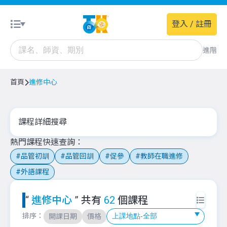
登入 / 註冊
進階
首頁
進修中心
課程詳細搜尋
熱門課程快速查詢
品管初訓
品管回訓
促參
教師在職進修
外語課程
“
進修中心
” 共有
62
個課程
排序：
開課日期
價格