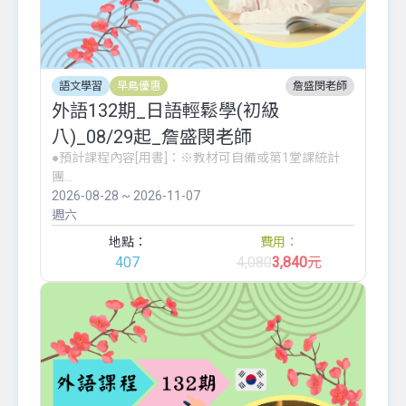
語文學習
早鳥優惠
詹盛閔老師
外語132期_日語輕鬆學(初級
八)_08/29起_詹盛閔老師
●預計課程內容[用書]：※教材可自備或第1堂課統計
團...
2026-08-28 ~ 2026-11-07
週六
地點：
費用：
407
4,080
3,840
元