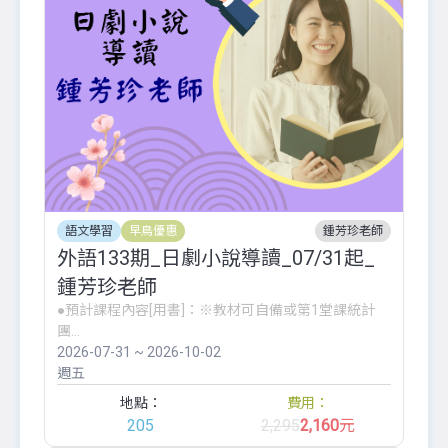
語文學習
早鳥優惠
鍾芳珍老師
外語133期_日劇小說導讀_07/31起_
鍾芳珍老師
●預計課程內容[用書]：※教材可自備或第1堂課統計
團...
2026-07-31 ~ 2026-10-02
週五
地點：
費用：
205
2,295
2,160
元