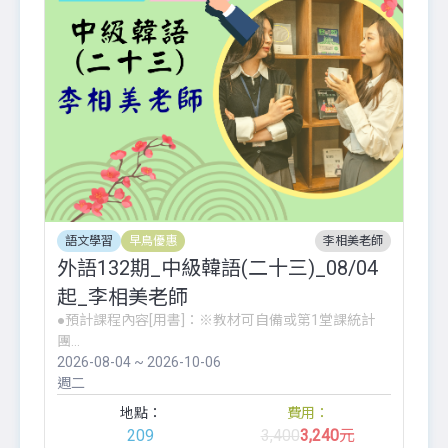
語文學習
早鳥優惠
李相美老師
外語132期_中級韓語(二十三)_08/04
起_李相美老師
●預計課程內容[用書]：※教材可自備或第1堂課統計
團...
2026-08-04 ~ 2026-10-06
週二
地點：
費用：
209
3,400
3,240
元