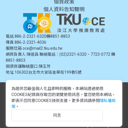
個資政策
個人資料告知聲明
電話 886-2-2321-6320轉8851-8853
傳真 886-2-2321-4036
服務信箱
oce@mail2.tku.edu.tw
網頁負責人 陳道昌 聯絡電話：(02)2321-6320、7723-0772 轉
8851-8853
個資保護聯絡窗口
陳玉芳
地址
106302台北市大安區金華街199巷5號
為提供您最佳個人化且即時的服務，本網站透過使用
© 2024 淡江大學推廣教育處. 版權所有。本網站內容由淡江大學推廣教育處
COOKIES紀錄與存取您的瀏覽使用訊息。
當您使用本網站，
提供，未經授權禁止轉載或引用。所有課程資訊、圖片及資料皆屬本單位所
有，僅供學習交流使用。
即表示您同意COOKIES技術支援。更多資訊請參閱
隱私權政
© 2024 Tamkang University Office of Continuing Education. All rights
策
。
reserved.The content of this website is provided by Tamkang University
同意
Office of Continuing Education. Unauthorized reproduction or citation is
prohibited.All course information, images, and data belong to this division
and are intended for educational and informational purposes only.