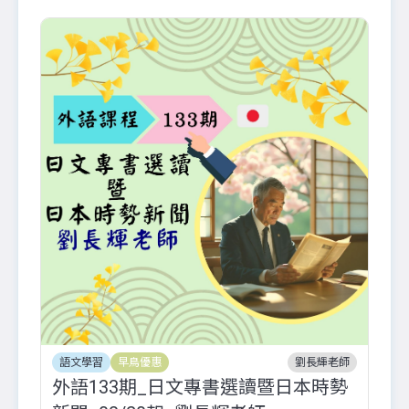
語文學習
早鳥優惠
劉長輝老師
外語133期_日文專書選讀暨日本時勢