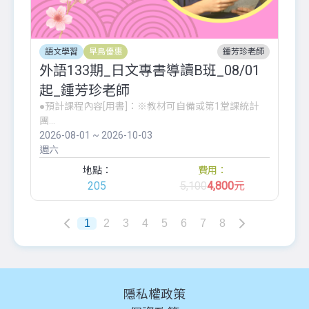
語文學習
早鳥優惠
鍾芳珍老師
外語133期_日文專書導讀B班_08/01
起_鍾芳珍老師
●預計課程內容[用書]：※教材可自備或第1堂課統計
團...
2026-08-01 ~ 2026-10-03
週六
地點：
費用：
205
5,100
4,800
元
1
2
3
4
5
6
7
8
隱私權政策