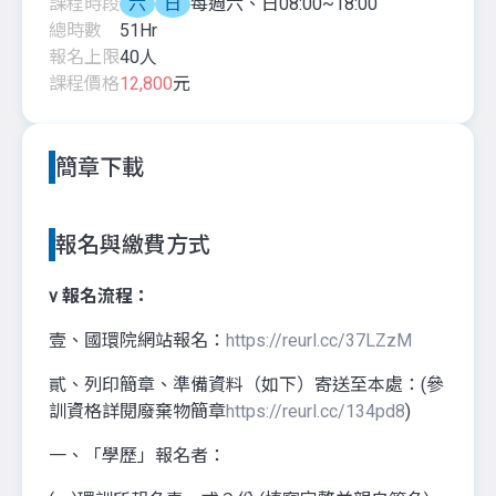
課程時段
六
日
每週六、日08:00~18:00
總時數
51
Hr
報名上限
40
人
課程價格
12,800
元
簡章下載
報名與繳費方式
v
報名流程：
壹、國環院網站報名：
https://reurl.cc/37LZzM
貳、列印簡章、準備資料（如下）寄送至本處：(參
訓資格詳閱廢棄物簡章
https://reurl.cc/134pd8
)
一、「學歷」報名者：