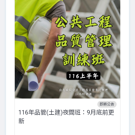
即將公告
116年品管(土建)夜間班：9月底前更
外
新
八
●
團..