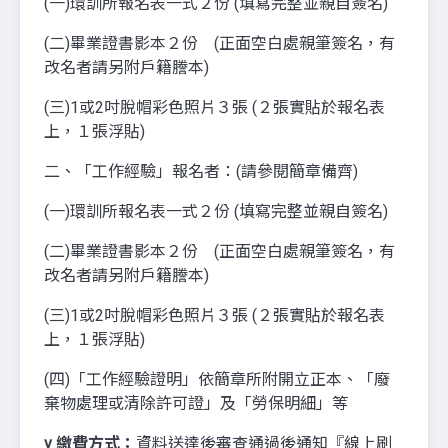
(一)環訓所報名表一式２份 (填寫完整並親自簽名)
(二)畢業證書影本２份 (正面空白處親筆簽名，有
改名者請另附戶籍謄本)
(三)1或2吋脫帽彩色照片３張 (２張實貼於報名表
上，１張浮貼)
二、「工作經驗」報名者：(請參閱簡章備齊)
(一)環訓所報名表一式２份 (填寫完整並親自簽名)
(二)畢業證書影本２份 (正面空白處親筆簽名，有
改名者請另附戶籍謄本)
(三)1或2吋脫帽彩色照片３張 (２張實貼於報名表
上，１張浮貼)
(四)「工作經驗證明」依簡章所附開立正本、「廢
棄物處理或清除許可證」及「勞保明細」等
v
繳費方式：
資料送達後審查通過後通知『線上刷