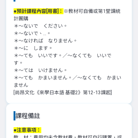
●預計課程內容[用書]：
※教材可自備或第1堂課統
計團購
＊〜ないで ください。
＊〜ないで、…。
＊〜なければ なりません。
＊〜に します。
＊〜ても いいです。／〜なくても いいで
す。
＊〜ては いけません。
＊〜ても かまいません。／〜なくても かまい
ません
[尚昂文化《來學日本語 基礎2》第12-13課起]
課程備註
●注意事項：
教 材：
費用均未含教材費，教材可自行購置，或