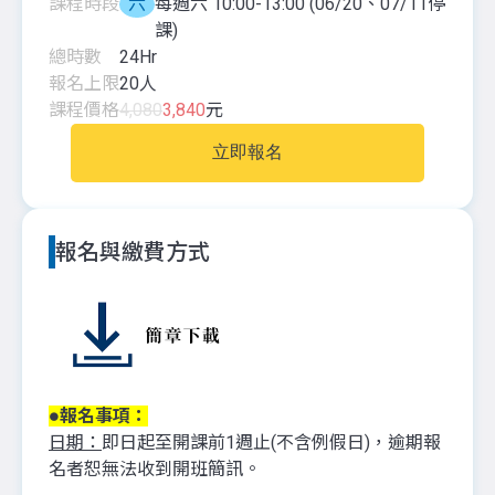
課程時段
六
每週六 10:00-13:00 (06/20、07/11停
課)
總時數
24
Hr
報名上限
20
人
課程價格
4,080
3,840
元
立即報名
報名與繳費方式
●報名事項：
日期：
即日起至開課前1週止(不含例假日)，逾期報
名者恕無法收到開班簡訊。