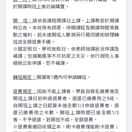
於開課時班上後討論購置。
開 班：
請依各課程開課日上課，上課教室於開課
時公告。本校保有師資、停開課程及開課時間等異
動之權利，若未達開班人數將另行簡訊通知辦理轉
班或全額退費手續。
※國定假日、學校放假日，依老師授課狀況停課及
補課；但遇颱風等不可抗拒之天災，依行政院人事
總局公告停課，恕不補課。
轉班規定：
開課第1週內可申請轉班。
退費規定：
因故不能上課者，學員自報名繳費後至
開班上課日前申請退費者，退還已繳費用之9成。
自開班上課之日起算未逾全期1/3申請退費者，退
還已繳費用之半數。開班上課時間已逾全期1/3
者，不予退還。若開班不成，全額退費。
※退費需繳回收據正本。刷卡繳費僅能刷卡退費；