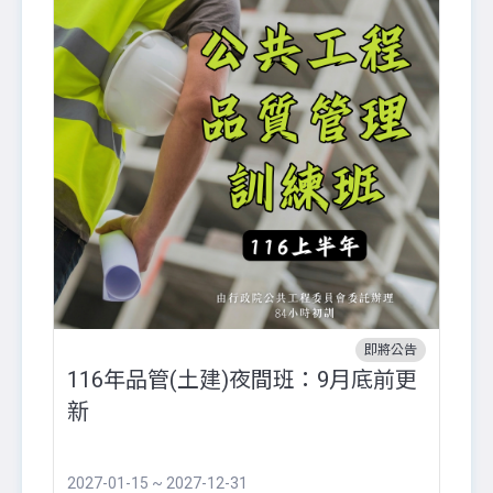
即將公告
116年品管(土建)夜間班：9月底前更
外
新
八
●
團..
2027-01-15 ~ 2027-12-31
20