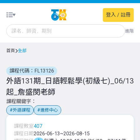
登入 / 註冊
進階
首頁
全部
課程代碼：FL13126
外語131期_日語輕鬆學(初級七)_06/13
起_詹盛閔老師
課程關鍵字
外語課程
進修中心
課程教室
407
課程日期
2026-06-13
~
2026-08-15