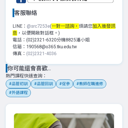
客服聯絡
LINE：
@src7253e
(
一對一諮詢，
煩請您
加入後發訊
息
，以便開啟對話框。)
電話：(02)2321-6320分機8825潘小姐
信箱：190568@o365.tku.edu.tw
傳真：
(02)2321-4036
你可能還會喜歡...
熱門課程快速查詢
品管初訓
品管回訓
促參
教師在職進修
外語課程