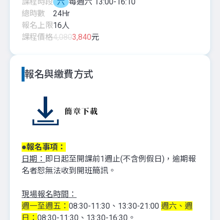
課程時段
六
每週六 13:00-16:10
總時數
24
Hr
報名上限
16
人
課程價格
4,080
3,840
元
報名與繳費方式
●報名事項：
日期：
即日起至開課前1週止(不含例假日)，逾期報
名者恕無法收到開班簡訊。
現場報名時間：
週一至週五：
08:30-11:30、13:30-21:00
週六、週
日：
08:30-11:30、13:30-16:30。