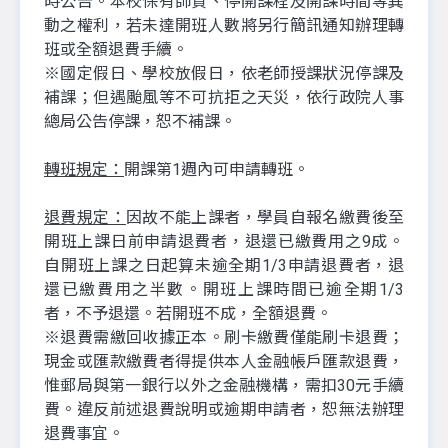
時公告。本校保有師資、停開課程及開課時間等異
動之權利，若未達開班人數將另行簡訊通知辦理轉
班或全額退費手續。
※國定假日、學校放假日，依老師授課狀況停課及
補課；但遇颱風等不可抗拒之天災，依行政院人事
總局公告停課，恕不補課。
轉班規定：
開課第1週內可申請轉班。
退費規定：
因故不能上課者，學員自報名繳費後至
開班上課日前申請退費者，退還已繳費用之9成。
自開班上課之日起算未逾全期1/3申請退費者，退
還已繳費用之半數。開班上課時間已逾全期1/3
者，不予退還。若開班不成，全額退費。
※退費需繳回收據正本。刷卡繳費僅能刷卡退費；
現金或匯款繳費者得提供本人金融帳戶匯款退費，
惟郵局與第一銀行以外之金融機構，需扣30元手續
費。違反前述退費說明或逾期申請者，恕無法辦理
退費事宜。