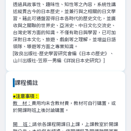
透過具故事性、趣味性、知性等之內容，系統性講
述縱貫古今的日本歷史，並兼行與之相關的日文學
習。藉此可通盤習得日本各時代的歷史文化，並廣
收與之關聯的世界史、亞洲史、中日文化交流史、
台灣史等方面的知識。不僅有助日與學習，已可加
深對日本文化、旅遊、戲劇等之理解，並增益日語
領隊、導遊等方面之專業知識。
[致良出版社-歷史學習研究會編《日本の歷史》、
山川出版社-笠原一男編《詳說日本史研究》]
課程備註
●注意事項：
教 材：
費用均未含教材費，教材可自行購置，或
於開課時班上後討論購置。
開 班：
請依各課程開課日上課，上課教室於開課