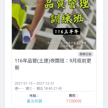
即將公告
116年品管(土建)夜間班：9月底前更
外
新
八
●
團..
2027-01-15 ~ 2027-12-31
20
週一
週三
週五
18:40-21:40
週
地點：
費用：
臺北校園
17,000元