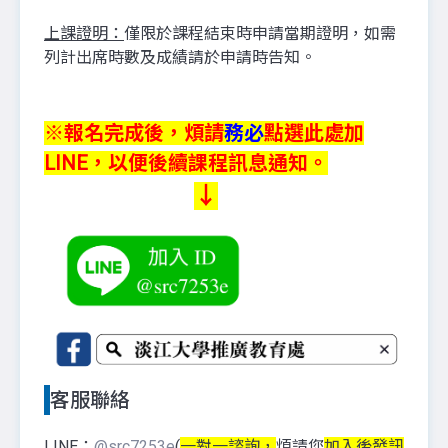
上課證明：
僅限於課程結束時申請當期證明，如需
列計出席時數及成績請於申請時告知。
※報名完成後，煩請
務必
點選此處加
LINE，以便後續課程訊息通知。
↓
客服聯絡
LINE：
@src7253e
(
一對一諮詢，
煩請您
加入後發訊