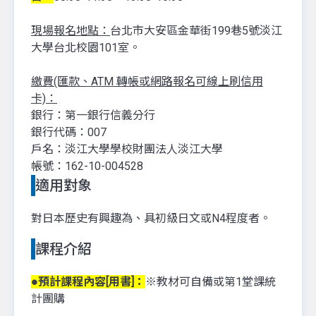
現場報名地點：
台北市大安區金華街199巷5號淡江
大學台北校園101室。
繳費(匯款、ATM 轉帳或網路報名可線上刷信用
卡)：
銀行：第一銀行信義分行
銀行代碼：007
戶名：淡江大學學校財團法人淡江大學
帳號：162-10-004528
適用對象
對日本歷史有興趣為、具初級日文或N4程度者。
課程介紹
●預計課程內容[用書]：
※教材可自備或第1堂課統
計團購