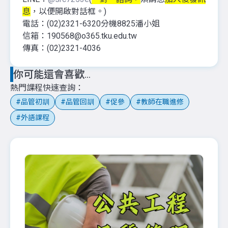
息
，以便開啟對話框。)
電話：(02)2321-6320分機8825潘小姐
信箱：190568@o365.tku.edu.tw
傳真：(02)2321-4036
你可能還會喜歡...
熱門課程快速查詢
品管初訓
品管回訓
促參
教師在職進修
外語課程