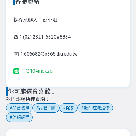
客服聯絡
課程承辦人：彭小姐
☎️：(02) 2321-6320#8834
✉️：606682@o365.tku.edu.tw
：
@104mokzq
你可能還會喜歡...
熱門課程快速查詢
品管初訓
品管回訓
促參
教師在職進修
外語課程