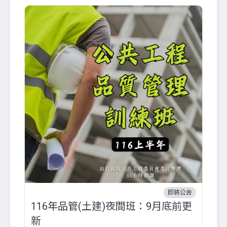
即將公告
116年品管(土建)夜間班：9月底前更
外
新
八