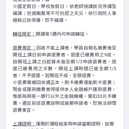
※國定假日、學校放假日，依老師授課狀況停課及
補課；但遇颱風等不可抗拒之天災，依行政院人事
總局公告停課，恕不補課。
轉班規定：
開課第1週內可申請轉班。
退費規定：
因故不能上課者，學員自報名繳費後至
開班上課日前申請退費者，退還已繳費用之9成。
自開班上課之日起算未逾全期1/3申請退費者，退
還已繳費用之半數。開班上課時間已逾全期1/3
者，不予退還。若開班不成，全額退費。
※退費需繳回收據正本。刷卡繳費僅能刷卡退費；
現金或匯款繳費者得提供本人金融帳戶匯款退費，
惟郵局與第一銀行以外之金融機構，需扣30元手續
費。違反前述退費說明或逾期申請者，恕無法辦理
退費事宜。
上課證明：
僅限於課程結束時申請當期證明，如需