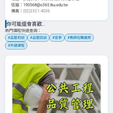
信箱：190568@o365.tku.edu.tw
傳真：
(02)2321-4036
你可能還會喜歡...
熱門課程快速查詢
品管初訓
品管回訓
促參
教師在職進修
外語課程