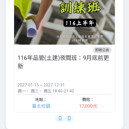
即將公告
116年品管(土建)夜間班：9月底前更
外
新
八
●
團..
2027-01-15 ~ 2027-12-31
20
週一
週三
週五
18:40-21:40
週
地點：
費用：
臺北校園
17,000元