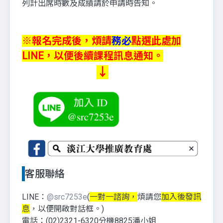
列計出席時數及成績請於申請時告知。
※報名完成後，煩請
務必
點選此處加
LINE，以便後續課程訊息通知。
↓
客服聯絡
LINE：
@src7253e
(
一對一諮詢，
煩請您
加入後發訊
息
，以便開啟對話框。)
電話：(02)2321-6320分機8825潘小姐