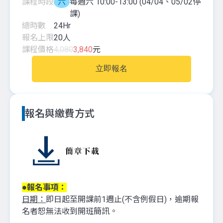
課程時段
六
每週六 10:00-13:00 (04/04、05/02停
課)
總時數
24
Hr
報名上限
20
人
課程價格
4,080
3,840
元
立即報名
報名與繳費方式
●報名事項：
日期：
即日起至開課前1週止(不含例假日)，逾期報
名者恕無法收到開班簡訊。