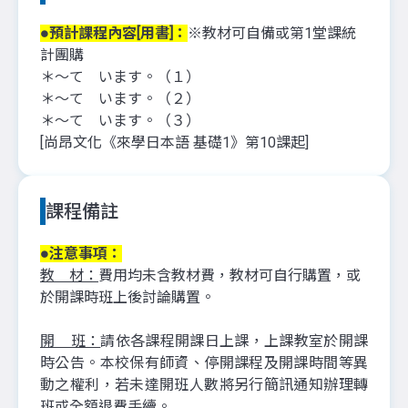
●預計課程內容[用書]：
※教材可自備或第1堂課統
計團購
＊〜て います。（１）
＊〜て います。（２）
＊〜て います。（３）
[尚昂文化《來學日本語 基礎1》第10課起]
課程備註
●注意事項：
教 材：
費用均未含教材費，教材可自行購置，或
於開課時班上後討論購置。
開 班：
請依各課程開課日上課，上課教室於開課
時公告。本校保有師資、停開課程及開課時間等異
動之權利，若未達開班人數將另行簡訊通知辦理轉
班或全額退費手續。