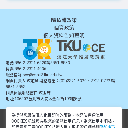
隱私權政策
個資政策
個人資料告知聲明
電話 886-2-2321-6320轉8851-8853
傳真 886-2-2321-4036
服務信箱
oce@mail2.tku.edu.tw
網頁負責人 陳道昌 聯絡電話：(02)2321-6320、7723-0772 轉
8851-8853
個資保護聯絡窗口
陳玉芳
地址
106302台北市大安區金華街199巷5號
為提供您最佳個人化且即時的服務，本網站透過使用
© 2024 淡江大學推廣教育處. 版權所有。本網站內容由淡江大學推廣教育處
COOKIES紀錄與存取您的瀏覽使用訊息。
當您使用本網站，
提供，未經授權禁止轉載或引用。所有課程資訊、圖片及資料皆屬本單位所
有，僅供學習交流使用。
即表示您同意COOKIES技術支援。更多資訊請參閱
隱私權政