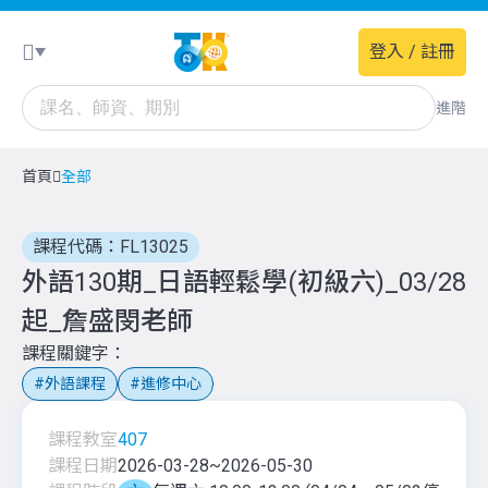
登入 / 註冊
進階
首頁
全部
課程代碼：FL13025
外語130期_日語輕鬆學(初級六)_03/28
起_詹盛閔老師
課程關鍵字
外語課程
進修中心
課程教室
407
課程日期
2026-03-28
~
2026-05-30