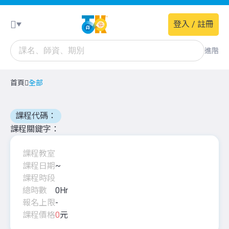
登入 / 註冊
進階
首頁
全部
課程代碼：
課程關鍵字
課程教室
課程日期
~
課程時段
總時數
0
Hr
報名上限
-
課程價格
0
元