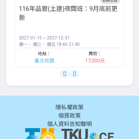
即將公告
116年品管(土建)夜間班：9月底前更
外
新
八
●
團..
2027-01-15 ~ 2027-12-31
20
週一
週三
週五
18:40-21:40
週
地點：
費用：
臺北校園
17,000元
隱私權政策
個資政策
個人資料告知聲明