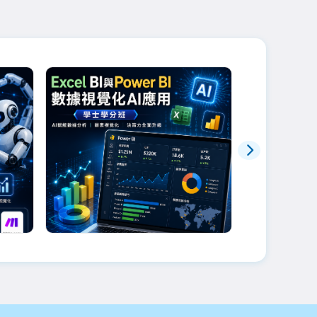
幃老師
劉文琇老師
流
Excel BI與Power BI數據視
10/17品
覺化AI應用學士學分班
已額滿