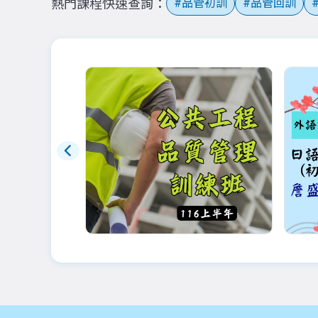
熱門課程快速查詢
品管初訓
品管回訓
即將公告
早鳥
116年品管(土建)夜間班：9
外語
月底前更新
級八