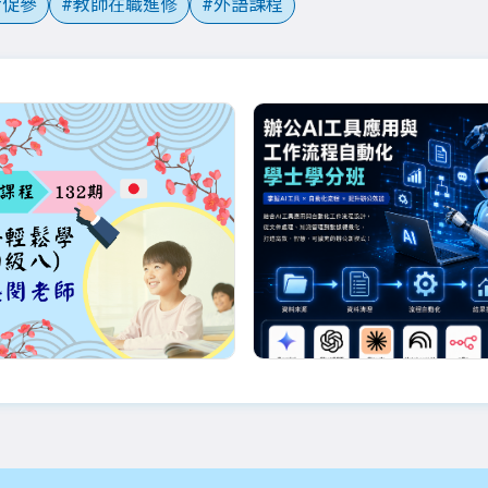
促參
教師在職進修
外語課程
優惠
詹盛閔老師
白辰
132期_日語輕鬆學(初
辦公AI工具應用與工作
)_08/29起_詹盛閔老
程自動化學士學分班