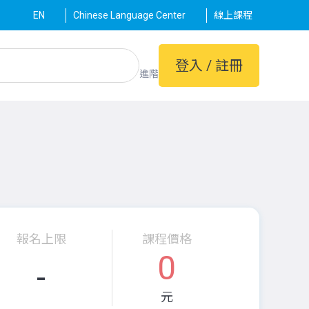
EN
Chinese Language Center
線上課程
登入 / 註冊
進階
報名上限
課程價格
0
-
元