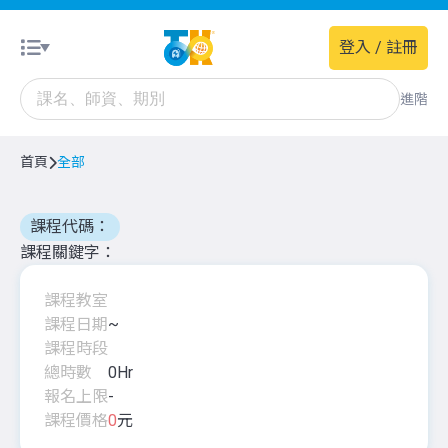
登入 / 註冊
進階
首頁
全部
課程代碼：
課程關鍵字
課程教室
課程日期
~
課程時段
總時數
0
Hr
報名上限
-
課程價格
0
元