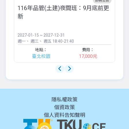
即將公告
116年品管(土建)夜間班：9月底前更
外
新
八
●
團..
2027-01-15 ~ 2027-12-31
20
週一
週三
週五
18:40-21:40
週
地點：
費用：
臺北校園
17,000元
隱私權政策
個資政策
個人資料告知聲明