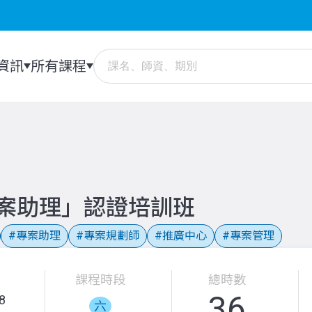
資訊
所有課程
專案助理」認證培訓班
專案助理
專案規劃師
推廣中心
專案管理
課程時段
總時數
36
8
六