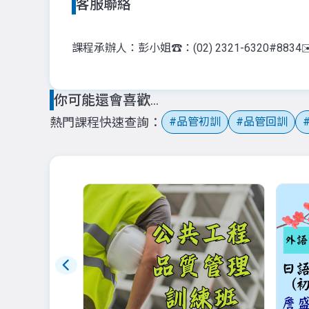
客服聯絡
課程承辦人：彭小姐
☎️：(02) 2321-6320#8834
✉
你可能還會喜歡...
熱門課程快速查詢
品管初訓
品管回訓