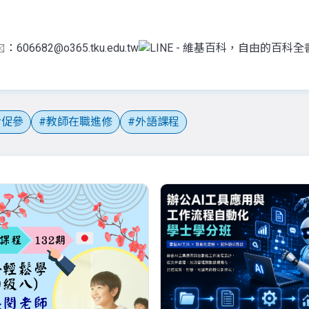
️：606682@o365.tku.edu.tw
促參
教師在職進修
外語課程