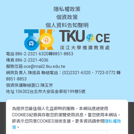
隱私權政策
個資政策
個人資料告知聲明
電話 886-2-2321-6320轉8851-8853
傳真 886-2-2321-4036
服務信箱
oce@mail2.tku.edu.tw
網頁負責人 陳道昌 聯絡電話：(02)2321-6320、7723-0772 轉
8851-8853
個資保護聯絡窗口
陳玉芳
地址
106302台北市大安區金華街199巷5號
為提供您最佳個人化且即時的服務，本網站透過使用
© 2024 淡江大學推廣教育處. 版權所有。本網站內容由淡江大學推廣教育處
COOKIES紀錄與存取您的瀏覽使用訊息。
當您使用本網站，
提供，未經授權禁止轉載或引用。所有課程資訊、圖片及資料皆屬本單位所
有，僅供學習交流使用。
即表示您同意COOKIES技術支援。更多資訊請參閱
隱私權政
© 2024 Tamkang University Office of Continuing Education. All rights
策
。
reserved.The content of this website is provided by Tamkang University