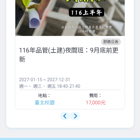
即將公告
116年品管(土建)夜間班：9月底前更
外
新
八
●
團..
2027-01-15 ~ 2027-12-31
20
週一
週三
週五
18:40-21:40
週
地點：
費用：
臺北校園
17,000元