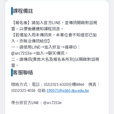
課程備註
【報名後】請加入官方LINE，並傳訊開啟對話視
窗，以便後續通知課程訊息。
【若僅加入而未傳訊來，本單位會不知道您已加
入，亦無法傳訊給您】
一、請使用LINE→加入好友→搜尋ID：
@src7253e→加入→聊天傳訊。
二、請傳訊(貴姓大名及報名系所別)以開啟對話視
窗。
客服聯絡
聯絡方式：電話：
分機
傳真：
(02)2321-6320
8866
信箱
(02)2321-4036
:
190571@o365.tku.edu.tw
學分班官方
：
LINE
@src7253e