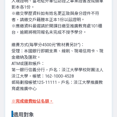
入境證明、當地駐外單位認證之畢業證書及成績單
影本各1份。
※繳交學歷資料如有姓名更正致與身分證件不符
者，請繳交戶籍謄本正本1份以茲證明。
※應繳資料最遲請於開課日繳至推廣教育處101櫃
台，逾期將視同報名未完成不授予學分。
繳費方式(每學分4500元"教材費另計")：
受理：本國銀行即期支票、線刷、現場信用卡、現
金繳納及匯款。
ATM或匯款帳戶：
第一銀行信義分行，戶名：淡江大學學校財團法人
淡江大學，帳號：162-1000-4528
郵局劃撥帳號125-11111，戶名：淡江大學推廣教
育處推廣中心
※
完成繳費始佔名額。
適用對象