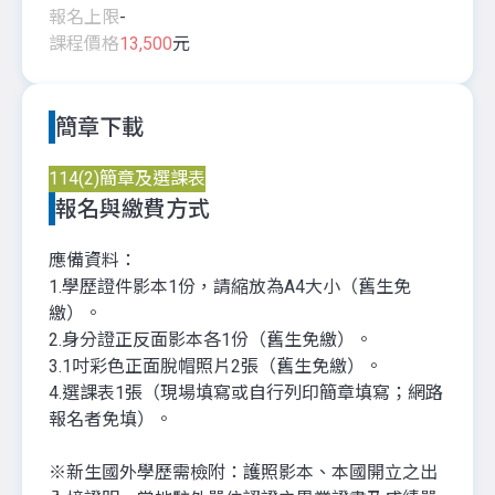
報名上限
-
課程價格
13,500
元
簡章下載
114(2)簡章及選課表
報名與繳費方式
應備資料：
1.學歷證件影本1份，請縮放為A4大小（舊生免
繳）。
2.身分證正反面影本各1份（舊生免繳）。
3.1吋彩色正面脫帽照片2張（舊生免繳）。
4.選課表1張（現場填寫或自行列印簡章填寫；網路
報名者免填）。
※新生國外學歷需檢附：護照影本、本國開立之出