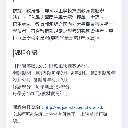
依據：教育部「專科以上學校推廣教育實施辦
法」、「入學大學同等學力認定標準」辦理。
招生對象：教育部承認之國內外大學畢業獲有學士
學位者、符合教育部規定之報考研究所資格者、專
科以上學校畢業者(專科畢業需滿3年以上)。
課程介紹
【開課序號
】財務風險個案
學分。
8265
3
開課期間：第
學期每年
月
隔年
月、第
學期每年
1
9
~
1
2
月
月、暑期每年
月
月。
2
~6
6
~9
修讀學分：每學期上限
學分。
9
每學分
元
教材費另計
。
4500
(
)
課程內容查詢：
http://esquery.tku.edu.tw/acad/
※
課程可能依系上需求有所修正，上課前請再確
認。