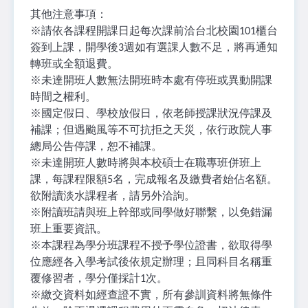
其他注意事項：
※
請依各課程開課日起每次課前洽台北校園
櫃台
101
簽到上課，開學後
週如有選課人數不足，將再通知
3
轉班或全額退費。
※
未達開班人數無法開班時本處有停班或異動開課
時間之權利。
※
國定假日、學校放假日，依老師授課狀況停課及
補課；但遇颱風等不可抗拒之天災，依行政院人事
總局公告停課，恕不補課。
※
未達開班人數時將與本校碩士在職專班併班上
課，每課程限額
名，完成報名及繳費者始佔名額。
5
欲附讀淡水課程者，請另外洽詢。
※
附讀班請與班上幹部或同學做好聯繫，以免錯漏
班上重要資訊。
※
本課程為學分班課程不授予學位證書，欲取得學
位應經各入學考試後依規定辦理；且同科目名稱重
覆修習者，學分僅採計
次。
1
※
繳交資料如經查證不實，所有參訓資料將無條件