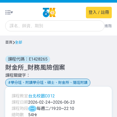
登入 / 註冊
進階
首頁
全部
課程代碼：E1428265
財金所_財務風險個案
課程關鍵字
學分班、附讀學分班、碩士、財金所、隨班附讀
課程教室
台北校園D312
課程日期
2026-02-24
~
2026-06-23
課程時段
二
每週二/19:20~22:10
總時數
54
Hr