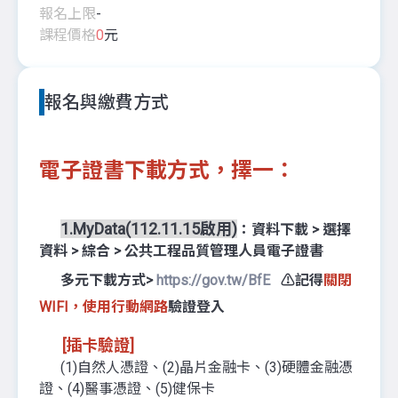
報名上限
-
課程價格
0
元
報名與繳費方式
電子證書下載方式，擇一：
1.MyData(112.11.15啟用)
：
資料下載 > 選擇
資料 > 綜合 > 公共工程品質管理人員電子證書
多元下載方式>
https://gov.tw/BfE
⚠️記得
關閉
WIFI
，
使用行動網路
驗證登入
[插卡驗證]
(1)自然人憑證、(2)晶片金融卡、(3)硬體金融憑
證、(4)醫事憑證、(5)健保卡