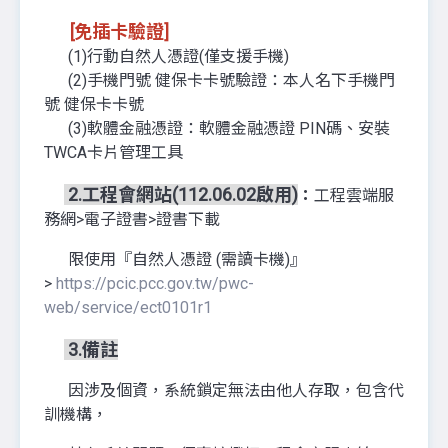
[免插卡驗證]
(1)行動自然人憑證(僅支援手機)
(2)手機門號 健保卡卡號驗證：本人名下手機門
號 健保卡卡號
(3)軟體金融憑證：軟體金融憑證 PIN碼、安裝
TWCA卡片管理工具
2.工程會網站(112.06.02啟用)
：
工程雲端服
務網>電子證書>證書下載
限使用『自然人憑證 (需讀卡機)』
>
https://pcic.pcc.gov.tw/pwc-
web/service/ect0101r1
3.備註
因涉及個資，系統鎖定無法由他人存取，包含代
訓機構，