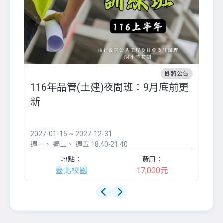
即將公告
116年品管(土建)夜間班：9月底前更
外
新
八
●
團..
2027-01-15 ~ 2027-12-31
20
週一
週三
週五
18:40-21:40
週
地點：
費用：
臺北校園
17,000元