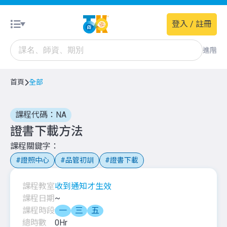
登入 / 註冊
進階
首頁
全部
課程代碼：NA
證書下載方法
課程關鍵字
證照中心
品管初訓
證書下載
課程教室
收到通知才生效
課程日期
~
課程時段
一
三
五
總時數
0
Hr