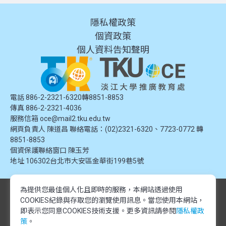
隱私權政策
個資政策
個人資料告知聲明
電話 886-2-2321-6320轉8851-8853
傳真 886-2-2321-4036
服務信箱
oce@mail2.tku.edu.tw
網頁負責人 陳道昌 聯絡電話：(02)2321-6320、7723-0772 轉
8851-8853
個資保護聯絡窗口
陳玉芳
地址
106302台北市大安區金華街199巷5號
為提供您最佳個人化且即時的服務，本網站透過使用
© 2024 淡江大學推廣教育處. 版權所有。本網站內容由淡江大學推廣教育處
COOKIES紀錄與存取您的瀏覽使用訊息。
當您使用本網站，
提供，未經授權禁止轉載或引用。所有課程資訊、圖片及資料皆屬本單位所
有，僅供學習交流使用。
即表示您同意COOKIES技術支援。更多資訊請參閱
隱私權政
© 2024 Tamkang University Office of Continuing Education. All rights
策
。