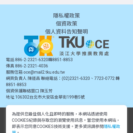
隱私權政策
個資政策
個人資料告知聲明
電話 886-2-2321-6320轉8851-8853
傳真 886-2-2321-4036
服務信箱
oce@mail2.tku.edu.tw
網頁負責人 陳道昌 聯絡電話：(02)2321-6320、7723-0772 轉
8851-8853
個資保護聯絡窗口
陳玉芳
地址
106302台北市大安區金華街199巷5號
為提供您最佳個人化且即時的服務，本網站透過使用
© 2024 淡江大學推廣教育處. 版權所有。本網站內容由淡江大學推廣教育處
COOKIES紀錄與存取您的瀏覽使用訊息。
當您使用本網站，
提供，未經授權禁止轉載或引用。所有課程資訊、圖片及資料皆屬本單位所
有，僅供學習交流使用。
即表示您同意COOKIES技術支援。更多資訊請參閱
隱私權政
© 2024 Tamkang University Office of Continuing Education. All rights
策
。