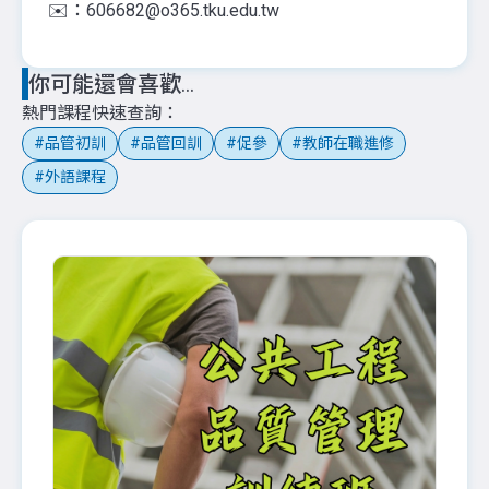
✉️：606682@o365.tku.edu.tw
你可能還會喜歡...
熱門課程快速查詢
品管初訓
品管回訓
促參
教師在職進修
外語課程