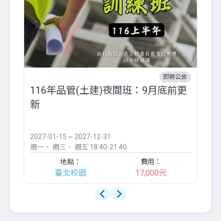
即將公告
116年品管(土建)夜間班：9月底前更
外
新
八
●
團..
2027-01-15 ~ 2027-12-31
20
週一
週三
週五
18:40-21:40
週
地點：
費用：
臺北校園
17,000元