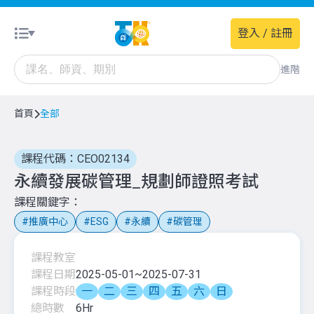
登入 / 註冊
進階
首頁
全部
課程代碼：CEO02134
永續發展碳管理_規劃師證照考試
課程關鍵字
推廣中心
ESG
永續
碳管理
課程教室
課程日期
2025-05-01
~
2025-07-31
課程時段
一
二
三
四
五
六
日
總時數
6
Hr