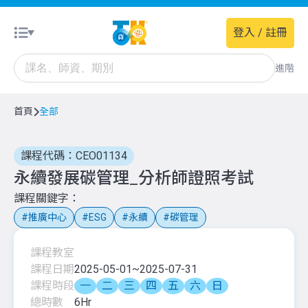
登入 / 註冊
進階
首頁
全部
課程代碼：CEO01134
永續發展碳管理_分析師證照考試
課程關鍵字
推廣中心
ESG
永續
碳管理
課程教室
課程日期
2025-05-01
~
2025-07-31
課程時段
一
二
三
四
五
六
日
總時數
6
Hr