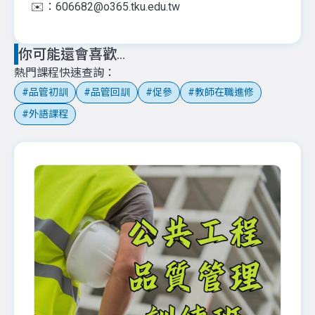
✉️：606682@o365.tku.edu.tw
你可能還會喜歡...
熱門課程快速查詢
品管初訓
品管回訓
促參
教師在職進修
外語課程