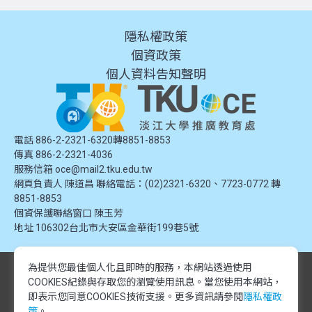
隱私權政策
個資政策
個人資料告知聲明
電話 886-2-2321-6320轉8851-8853
傳真 886-2-2321-4036
服務信箱
oce@mail2.tku.edu.tw
網頁負責人 陳道昌 聯絡電話：(02)2321-6320、7723-0772 轉
8851-8853
個資保護聯絡窗口
陳玉芳
地址
106302台北市大安區金華街199巷5號
為提供您最佳個人化且即時的服務，本網站透過使用
© 2024 淡江大學推廣教育處. 版權所有。本網站內容由淡江大學推廣教育處
COOKIES紀錄與存取您的瀏覽使用訊息。
當您使用本網站，
提供，未經授權禁止轉載或引用。所有課程資訊、圖片及資料皆屬本單位所
有，僅供學習交流使用。
即表示您同意COOKIES技術支援。更多資訊請參閱
隱私權政
© 2024 Tamkang University Office of Continuing Education. All rights
策
。