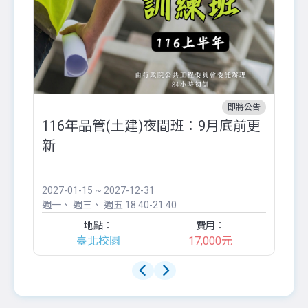
即將公告
116年品管(土建)夜間班：9月底前更
外
新
八
●
團..
2027-01-15 ~ 2027-12-31
20
週一
週三
週五
18:40-21:40
週
地點：
費用：
臺北校園
17,000元