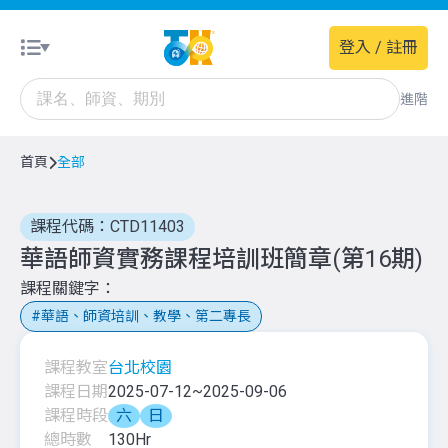
登入 / 註冊
進階
首頁
全部
課程代碼：CTD11403
華語師資實務課程培訓班簡章(第16期)
課程關鍵字
華語、師資培訓、教學、第二專長
課程教室
台北校園
課程日期
2025-07-12
~
2025-09-06
課程時段
六
日
總時數
130
Hr