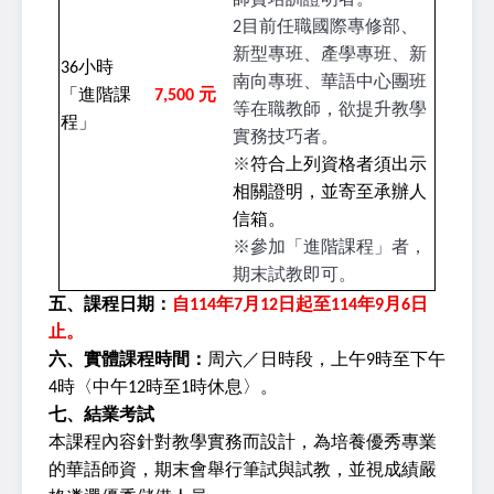
師資培訓證明者。
2目前任職國際專修部、
新型專班、產學專班、新
36
小時
南向專班、華語中心團班
「進階課
7,500
元
等在職教師，欲提升教學
程」
實務技巧者。
※
符合上列資格者須出示
相關證明，並寄至承辦人
信箱。
※參加「進階課程」者，
期末試教即可。
五、課程日期：
自114年7月12日起至114年9月6日
止。
六、實體課程時間：
周六／日時段，上午9時至下午
4時〈中午12時至1時休息〉。
七、結業考試
本課
程內容針對教學實務而設計，
為培養優秀專業
的華語師資，期末會舉行筆試與試教，並視成績嚴