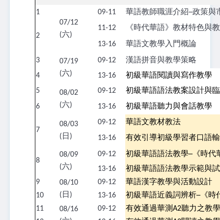
1
09-11
華語教師職涯介紹─政策與
07/12
11-12
《時代華語》教材特色與教
(六)
2
13-16
華語文教學入門概論
3
09-12
漢語拼音與教學策略
07/19
(六)
4
13-16
初級華語閱讀與寫作教學
5
09-12
初級華語語法教案設計與臨
08/02
(六)
6
13-16
初級華語聽力與會話教學
09-12
華語文教材教法
08/03
7
(日)
13-16
有效引導初級學習者口語輸
09-12
初級華語語法教學─《時代
08/09
8
(六)
13-16
初級華語語法教學示範與試
9
09-12
華語漢字教學與活動設計
08/10
(日)
10
13-16
初級華語近義詞辨析─《時
11
09-12
有效通過華測
A2
聽力之教
08/16