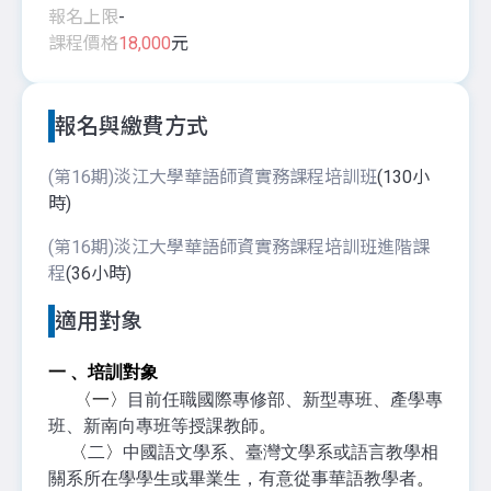
報名上限
-
課程價格
18,000
元
報名與繳費方式
(第16期)淡江大學華語師資實務課程培訓班
(130小
時)
(第16期)淡江大學華語師資實務課程培訓班進階課
程
(36小時)
適用對象
一 、培訓對象
〈一〉
目前任職國際專修部、新型專班、產學專
班、新南向專班等授課教師
。
〈
二
〉
中國語文學系、臺灣文學系或語言教學相
關系所在學學生或畢業生，有意從事華語教學者
。