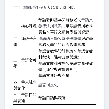
〈二〉 非同步課程五大領域，58小時。
華語教師基本知能概述＼
華語文
一、核心課程
教學法與教案＼
華語語音與教學
實務＼
華語文網路學習與資源
二、漢語語言
漢語語言學＼華語詞彙學
與教學
學
實務＼華語語法與教學實務
華語文教學設計概論＼華語文教
材教法＼課程規劃與設計＼
三、華語文教
華語文閱讀教學＼華語文寫作教
學
學＼
漢字與教學實務
＼
華語文測驗與評量
四、華人社會
語言與文化
與文化
五、華語口語
華語口語與表達
與表達