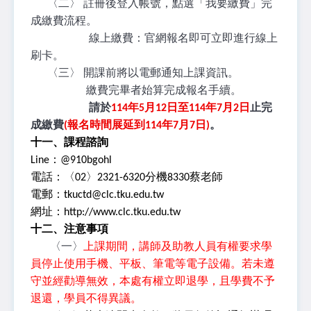
〈二〉 註冊後登入帳號，點選「我要繳費」完
成繳費流程。
線上繳費：官網報名即可立即進行線上
刷卡。
〈三〉 開課前將以電郵通知上課資訊。
繳費完畢者始算完成報名手續。
請於
114
年5月12日至114年7月2日
止完
成繳費
(報名時間展延到114年7月7日)
。
十一、課程諮詢
Line：@910bgohl
電話：〈02〉2321-6320分機8330蔡老師
電郵：tkuctd@clc.tku.edu.tw
網址：http://www.clc.tku.edu.tw
十二、注意事項
〈一〉
上課期間，講師及助教人員有權要求學
員停止使用手機、平板、筆電等電子設備。若未遵
守並經勸導無效，本處有權立即退學，且學費不予
退還，學員不得異議。