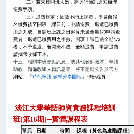
〈二〉
若未達開班人數，將另行簡訊通知辦理
退費手續。
〈三〉
退費規定：因故不能上課者，學員自報
名繳費後至開班上課日前，申請退費，退還
已繳費
用之九成。自開班上課之日起算未逾全期
1/3
申請退
費者，退還已繳費用之半
數。開班上課已逾全期
1/3
者，不予退還。若開班不成，全額退費。申請退費
請攜帶
收據正本。
十三、相關本班更動訊息，或其他教師徵才、華語
助教、
儲備教學人員
訊息等，將不定期公告於官
方
網站、「
時代華語
-
教學分享園地
」
FB
粉絲頁。
淡江大學華語師資實務課程培訓
班(第16期)─實體課程表
單元
日期
時間
課程（黃色為進階課程）