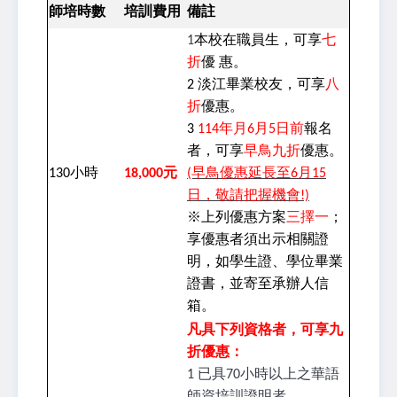
師培時數
培訓費用
備註
1
本校在職員生，可享
七
折
優 惠。
2 淡江畢業校友，可享
八
折
優惠。
3
114
年月6月5日前
報名
者，可享
早鳥九折
優惠。
130
小時
18,000
元
(早鳥優惠延長至6月15
日，敬請把握機會!)
※上列優惠方案
三擇一
；
享優惠者須出示相關證
明，如學生證、學位畢業
證書，並寄至承辦人信
箱。
凡具下列資格者，可享九
折優惠：
1 已具70小時以上之華語