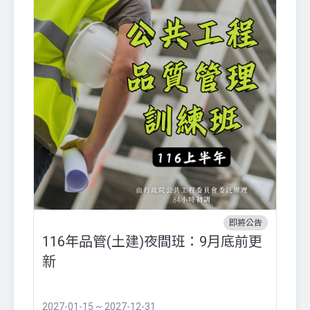
即將公告
116年品管(土建)夜間班：9月底前更
外
新
八
●
團..
2027-01-15 ~ 2027-12-31
20