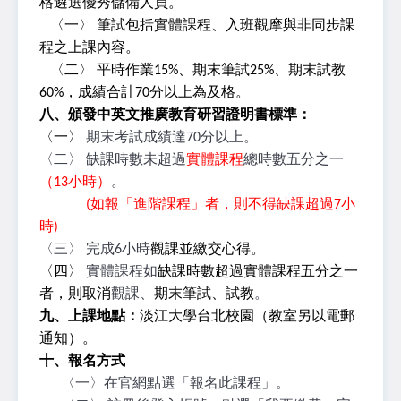
格遴選優秀儲備人員。
〈一〉 筆試包括實體課程、入班觀摩與非同步課
程之上課內容。
〈二〉 平時作業15%、期末筆試25
%
、期末試教
60%，成績合計70分以上為及格。
八、頒發中英文推廣教育研習證明書標準：
〈一〉
期末考試成績達70分以上。
〈二〉 缺課時數未超過
實體課程
總時數五分之一
（13小時）
。
(
如報「進階課程」者，則不得缺課超過7小
時)
〈三〉 完成6小時
觀課並繳交心得。
〈四〉
實體課程如
缺課時數超過實體課程五分之一
者，則取消
觀課、
期末筆試、試教
。
九、上課地點：
淡江大學台北校園（教室另以電郵
通知）。
十、報名方式
〈一〉在官網點選「報名此課程」。