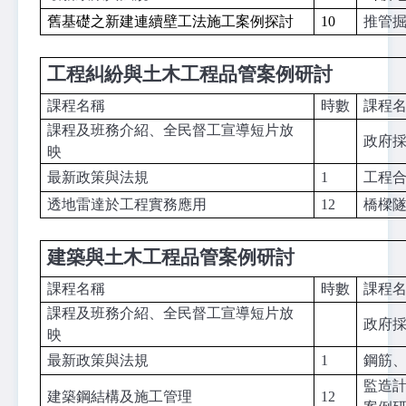
舊基礎之新建連續壁工法施工案例探討
10
推管
工程糾紛與土木工程品管案例研討
課程名稱
時數
課程
課程及班務介紹、全民督工宣導短片放
政府
映
最新政策與法規
1
工程
透地雷達於工程實務應用
12
橋樑
建築與土木工程品管案例研討
課程名稱
時數
課程
課程及班務介紹、全民督工宣導短片放
政府
映
最新政策與法規
1
鋼筋
監造
建築鋼結構
及施工管理
12