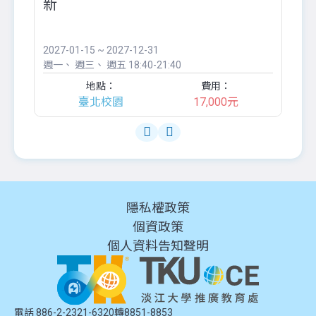
新
八
●
團..
2027-01-15 ~ 2027-12-31
20
週一
週三
週五
18:40-21:40
週
地點：
費用：
臺北校園
17,000元
隱私權政策
個資政策
個人資料告知聲明
電話 886-2-2321-6320轉8851-8853