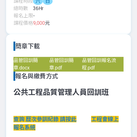
課程時段
六
日
總時數
36
Hr
報名上限
-
課程價格
9,000
元
簡章下載
品管回訓簡
品管回訓簡
品管回訓報名流
章.docx
章.pdf
程.pdf
報名與繳費方式
公共工程品質管理人員回訓班
查詢 歷次參訓紀錄 請按此
工程會線上
報名系統