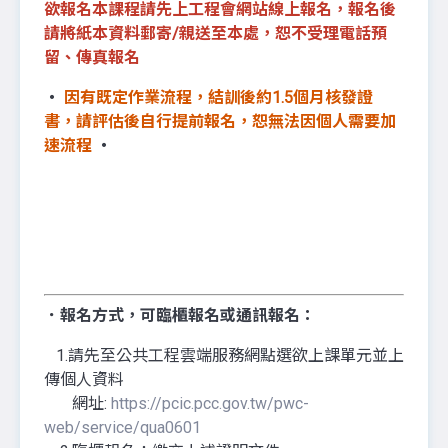
欲報名本課程請先上工程會網站線上報名，報名後
請將紙本資料郵寄/親送至本處，恕不受理電話預
留、傳真報名
‧
因有既定作業流程，結訓後約1.5個月核發證
書，請評估後自行提前報名，恕無法因個人需要加
速流程
‧
．報名方式，
可
臨櫃報名
或
通訊報名
：
1.請先至公共工程雲端服務網點選欲上課單元並上
傳個人資料
網址:
https://pcic.pcc.gov.tw/pwc-
web/service/qua0601