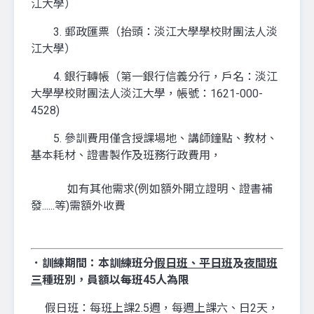
江大學）
3. 郵政匯票（抬頭：淡江大學學校財團法人淡
江大學）
4. 銀行轉帳（第一銀行信義分行，戶名：淡江
大學學校財團法人淡江大學，帳號：1621-000-
4528)
5. 參訓費用僅含授課場地、講師鐘點、教材、
基本耗材、證書製作及班務行政費用，
如有其他需求(例如額外開立證明、證書補
發......等)需額外收費
．訓練期間：
本訓練班分
假日班、平日班
及
夜間班
三
種班別，員額以每班45人為限
假日班：每班上課2.5週，每週上課六、日2天，