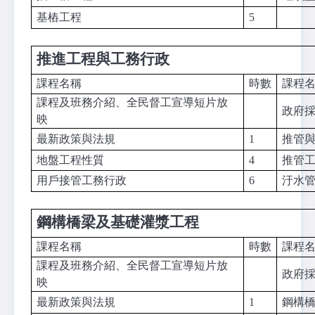
基樁工程
5
推進工程與工務行政
課程名稱
時數
課程
課程及班務介紹、全民督工宣導短片放
政府
映
最新政策與法規
1
推管
地盤工程性質
4
推管
用戶接管工務行政
6
汙水
鋼構橋梁及基礎灌漿工程
課程名稱
時數
課程
課程及班務介紹、全民督工宣導短片放
政府
映
最新政策與法規
1
鋼構