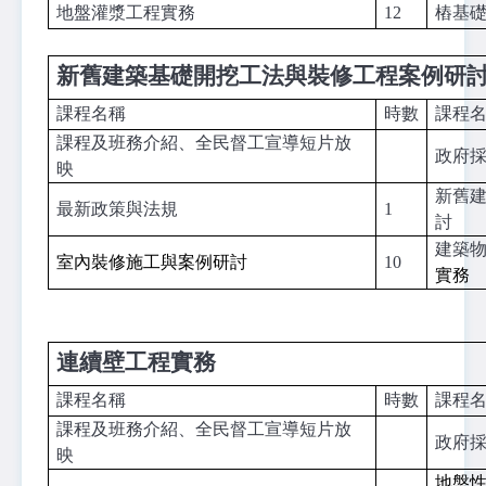
地盤灌漿工程實務
12
樁基
新舊建築基礎開挖工法與裝修工程案例研
課程名稱
時數
課程
課程及班務介紹、全民督工宣導短片放
政府
映
新舊
最新政策與法規
1
討
建築
室內裝修施工與案例研討
10
實務
連續壁工程實務
課程名稱
時數
課程
課程及班務介紹、全民督工宣導短片放
政府
映
地盤