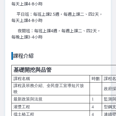
每天上課4-8小時
平日班：每班上課2.5週，每週上課二、四2天，
每天上課4-8小時
夜間班：每班上課4週，每週上課二、四2天，
每晚上課3-4小時
課程介紹
基礎開挖與品管
課程名稱
時數
課程
課程及班務介紹、全民督工宣導短片放
政府
映
最新政策與法規
1
監測
灌漿工程
4
型鋼
擋土樁工程
4
連續