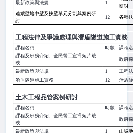
最新政策與法規
1
研討
連續壁地中壁及扶壁單元分割與案例研
12
各種
討
工程法律及爭議處理與潛盾隧道施工實務
課程名稱
時數
課程
課程及班務介紹、全民督工宣導短片放
政府
映
最新政策與法規
1
工程
潛盾隧道施工實務
12
潛盾
土木工程品管案例研討
課程名稱
時數
課程
課程及班務介紹、全民督工宣導短片放
政府
映
最新政策與法規
1
山坡