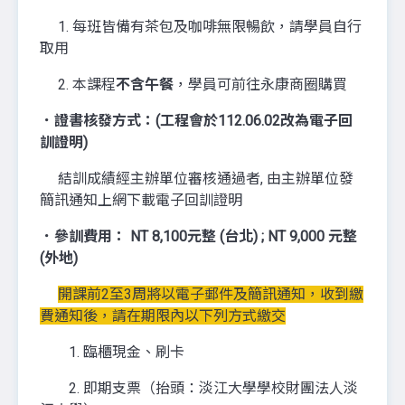
1. 每班皆備有茶包及咖啡無限暢飲，請學員自行
取用
2. 本課程
不含午餐
，學員可前往永康商圈購買
．證書核發方式：(工程會於112.06.02改為電子回
訓證明)
結訓成績經主辦單位審核通過者, 由主辦單位發
簡訊通知上網下載電子回訓證明
．參訓費用： NT 8,100元整 (台北) ; NT 9,000 元整
(外地)
開課前2至3周將以電子郵件及簡訊通知，收到繳
費通知後，請在期限內以下列方式繳交
1. 臨櫃現金、刷卡
2. 即期支票（抬頭：淡江大學學校財團法人淡