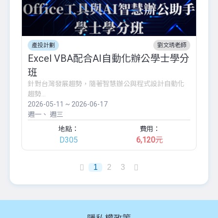
產投計劃
劉文琇老師
Excel VBA配合AI自動化辦公學士學分
班
針對台灣發展趨勢，隨著智慧辦公與程式設計自動化
趨勢...
2026-05-11 ~ 2026-06-17
週一
週三
地點：
費用：
D305
6,120
元
1
2
3