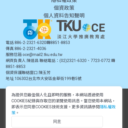
隱私權政策
個資政策
個人資料告知聲明
電話 886-2-2321-6320轉8851-8853
傳真 886-2-2321-4036
服務信箱
oce@mail2.tku.edu.tw
網頁負責人 陳道昌 聯絡電話：(02)2321-6320、7723-0772 轉
8851-8853
個資保護聯絡窗口
陳玉芳
地址
106302台北市大安區金華街199巷5號
為提供您最佳個人化且即時的服務，本網站透過使用
© 2024 淡江大學推廣教育處. 版權所有。本網站內容由淡江大學推廣教育處
COOKIES紀錄與存取您的瀏覽使用訊息。
當您使用本網站，
提供，未經授權禁止轉載或引用。所有課程資訊、圖片及資料皆屬本單位所
有，僅供學習交流使用。
即表示您同意COOKIES技術支援。更多資訊請參閱
隱私權政
© 2024 Tamkang University Office of Continuing Education. All rights
策
。
reserved.The content of this website is provided by Tamkang University
同意
Office of Continuing Education. Unauthorized reproduction or citation is
prohibited.All course information, images, and data belong to this division