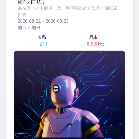
論假日班)
為推廣「人本街道」及「無障礙設計」理念，加強設
計規...
2026-08-22 ~ 2026-08-23
週六
週日
地點：
費用：
211
3,900
元