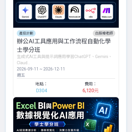
產投計劃
白辰幃老師
辦公AI工具應用與工作流程自動化學
士學分班
生成式AI工具與提示詞應用學習ChatGPT、Gemini、
Claud...
2026-09-11 ~ 2026-12-11
週五
地點：
費用：
D304
6,120
元