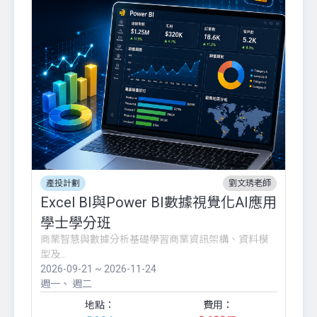
產投計劃
劉文琇老師
Excel BI與Power BI數據視覺化AI應用
學士學分班
商業智慧與數據分析基礎學習商業資訊架構、資料模
型及...
2026-09-21 ~ 2026-11-24
週一
週二
地點：
費用：