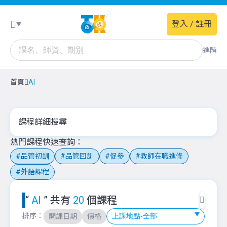
登入 / 註冊
進階
首頁
AI
課程詳細搜尋
熱門課程快速查詢
品管初訓
品管回訓
促參
教師在職進修
外語課程
“
AI
” 共有
20
個課程
排序：
開課日期
價格