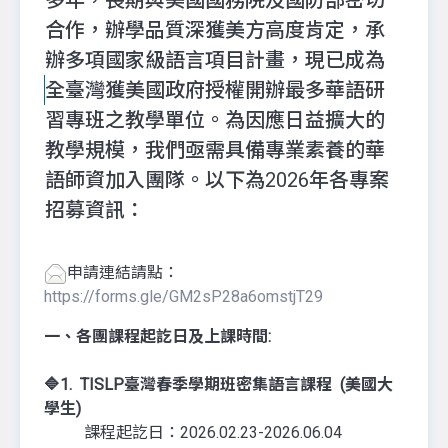
多年，長期與美國國務院及國防部密切
合作，辦學品質深獲美方高度肯定，承
辦多項國家級語言項目計畫，現已成為
全臺灣獲美國政府授權開辦最多華語研
習專班之教學單位。為因應日益擴大的
教學規模，我們亟需具備專業素養的華
語師資加入團隊。以下為2026年各專案
招募資訊：
申請連結請點：
https://forms.gle/GM2sP28a6omstjT29
一、各團課程起訖日及上課時間:
🔷1
.
TISLP臺灣春季學期班密集語言課程
(美國大
學生)
課程起訖日：2026.02.23-2026.06.04