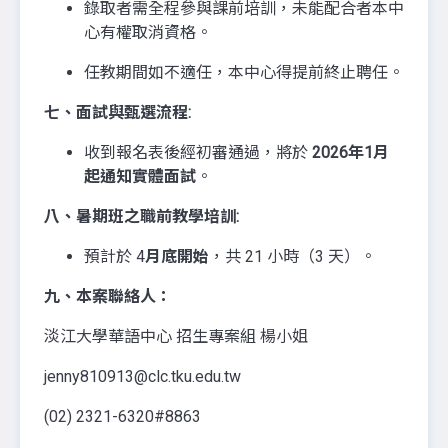
錄取者需全程參與課前培訓，未能配合者本中
心有權取消資格。
任教期間如不適任，本中心得提前終止聘任。
七、面試與甄選流程:
收到報名表後經初審通過，將於
2026年1月
起通知實體面試
。
八、暑期班之職前教學培訓:
預計於 4
月底開始
，共 21 小時（3 天）。
九、本案聯絡人：
淡江大學華語中心 招生專案組 楊小姐
jenny810913@clc.tku.edu.tw
(02) 2321-6320#8863