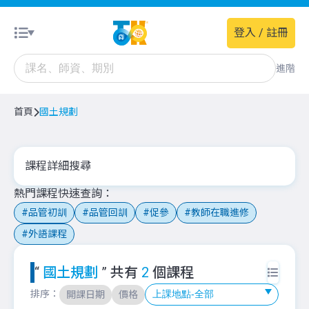
登入 / 註冊
進階
首頁
國土規劃
課程詳細搜尋
熱門課程快速查詢
品管初訓
品管回訓
促參
教師在職進修
外語課程
“
國土規劃
” 共有
2
個課程
排序：
開課日期
價格