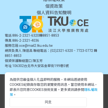
個資政策
個人資料告知聲明
電話 886-2-2321-6320轉8851-8853
傳真 886-2-2321-4036
服務信箱
oce@mail2.tku.edu.tw
網頁負責人 陳道昌 聯絡電話：(02)2321-6320、7723-0772 轉
8851-8853
個資保護聯絡窗口
陳玉芳
地址
106302台北市大安區金華街199巷5號
為提供您最佳個人化且即時的服務，本網站透過使用
© 2024 淡江大學推廣教育處. 版權所有。本網站內容由淡江大學推廣教育處
COOKIES紀錄與存取您的瀏覽使用訊息。
當您使用本網站，
提供，未經授權禁止轉載或引用。所有課程資訊、圖片及資料皆屬本單位所
有，僅供學習交流使用。
即表示您同意COOKIES技術支援。更多資訊請參閱
隱私權政
© 2024 Tamkang University Office of Continuing Education. All rights
策
。
reserved.The content of this website is provided by Tamkang University
同意
Office of Continuing Education. Unauthorized reproduction or citation is
prohibited.All course information, images, and data belong to this division