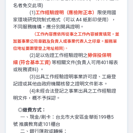
名者免交此項)
(1)
工作經驗證明（應檢附正本）
限使用國
家環境研究院制式格式（可以 A4 紙影印使用），
不同服務機構，應分別開具證明。
（
工作內容應依所從事之工作內容據實填寫，並
加蓋事業公
司章戳及負責人或事業代表人之印章。服務單
位
地
址
要
跟營
登上地址相同
)。
(2)足以佐證工作經驗證明之
勞保投保明
細 (符合基本工資)
等相關文件(負責人可用401報表
或稅務資料) 。
(3)出具工作經驗證明事業許可證、工廠登
記證或其他由政府機關核發之證明文件影本。
(4)未經合法登記之事業出具之工作經驗證
明文件，概不予採認。
◎繳費方式：
一、現金/刷卡：台北市大安區金華街199巷5
號 推廣教育處101櫃台
二、銀行匯款或轉帳：