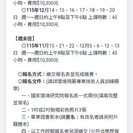
小時，費用$10,300元
◎115年12
月14、15、16、17、18、19、20
日 週一~週日約上午8點至下午6點 上課時數：45
小時，費用$10,300元
【週末班】
◎115年11
月15、21、22、12月5、6、12、13
日 週一~週日約上午8點至下午6點 上課時數：45
小時，費用$10,300元
◎報名方式：
繳交報名表並完成繳費。
◎報名文件：
(請詳環境用藥專業技術人員訓練簡
章)
一、國家環境研究院報名表一式兩份(填寫完整
並簽名)
二、1吋或2吋脫帽彩色照片3張
三、畢業證書影本(請
簽名
；有改名者請另附戶
籍謄本)
四、以工作經驗報名者另須繳交 (※符合學歷報