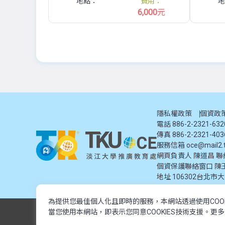
地點：
費用：
地
6,000
元
隱私權政策
個資政
電話 886-2-2321-63
傳真 886-2-2321-403
服務信箱
oce@mail2.t
網頁負責人 陳道昌 聯絡電話
個資保護聯絡窗口
陳
地址
106302台北市
為提供您最佳個人化且即時的服務，本網站透過使用COO
© 2024 淡江大學推廣教育處. 版權所有。本網站內容由淡江大學
當您使用本網站，即表示您同意COOKIES技術支援。更
© 2024 Tamkang University Office of Continuing Education. All rights