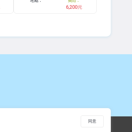
地點：
費用：
元
6,200
元
同意
，僅供學習交流使用。
 Continuing Education. Unauthorized reproduction or citation is