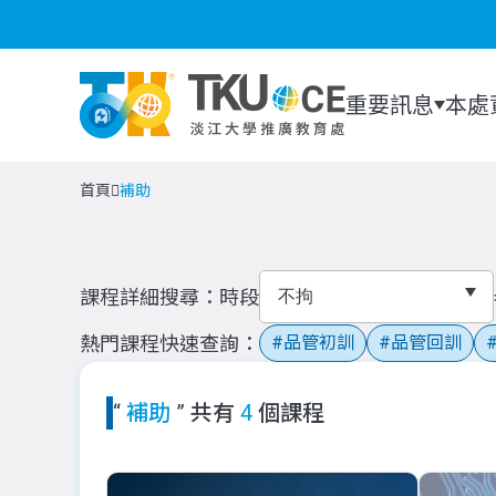
重要訊息
本處
首頁
補助
課程詳細搜尋
時段
熱門課程快速查詢
品管初訓
品管回訓
“
補助
” 共有
4
個課程