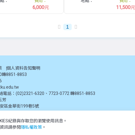
點：
費用：
地點：
費用：
6,000
元
11,500
1
策
個人資料告知聲明
20轉8851-8853
6
ku.edu.tw
：(02)2321-6320、7723-0772 轉8851-8853
玉芳
大安區金華街199巷5號
KIES紀錄與存取您的瀏覽使用訊息。
推廣教育處提供，未經授權禁止轉載或引用。所有課程資訊、圖片及資料皆屬本單位所有
多資訊請參閱
隱私權政策
。
 reserved.The content of this website is provided by Tamkang University Office of