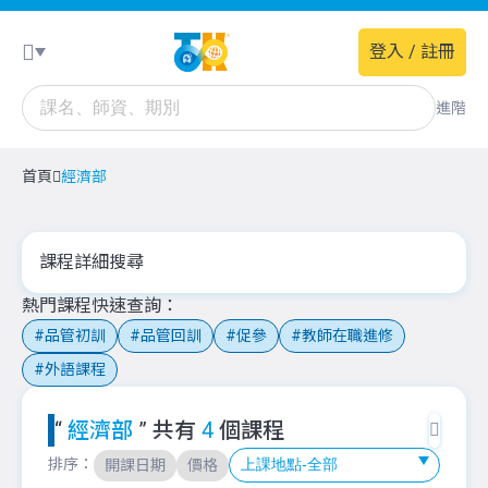
登入 / 註冊
進階
首頁
經濟部
課程詳細搜尋
熱門課程快速查詢
品管初訓
品管回訓
促參
教師在職進修
外語課程
“
經濟部
” 共有
4
個課程
排序：
開課日期
價格